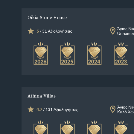
Oikia Stone House
Άγιος Νι
5
/ 31 Αξιολογήσεις
Unnamed
Athina Villas
Άγιος Νι
4.7
/ 131 Αξιολογήσεις
Καλό Χω