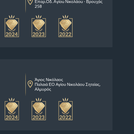
Επαρ.Οδ. Aγίοu Νικολάοu - Βρουχάς
258
Άγιος Νικόλαος
Παλαιά ΕΟ Αγίου Νικολάου Σητείας,
Αλμυρός