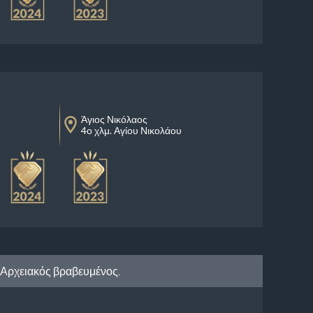
Άγιος Νικόλαος
4ο χλμ. Αγίου Νικολάου
Αρχειακός βραβευμένος.