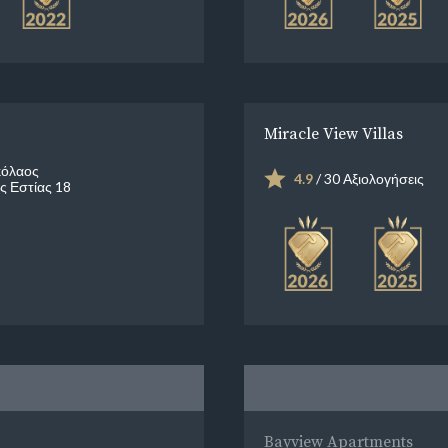
Miracle View Villas
κόλαος
4.9
/ 30 Αξιολογήσεις
ς Εστίας 18
Bayview Apartments