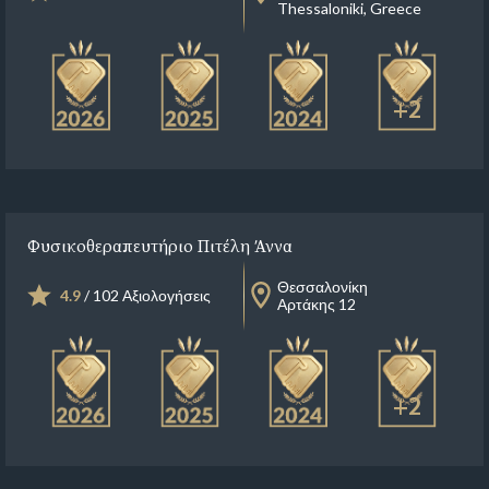
Thessaloniki, Greece
+2
Φυσικοθεραπευτήριο Πιτέλη Άννα
Θεσσαλονίκη
4.9
/ 102 Αξιολογήσεις
Αρτάκης 12
+2