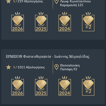
5
/ 219 Αξιολογήσεις
Λεωφ. Κωνσταντίνου
Καραμανλή 125
+2
ΕΡΜΕΙΟΝ Φυσικοθεραπεία - Ιωάννης Μιχαηλίδης
Θεσσαλονίκη
5
/ 1011 Αξιολογήσεις
Παπάφη 92
+2