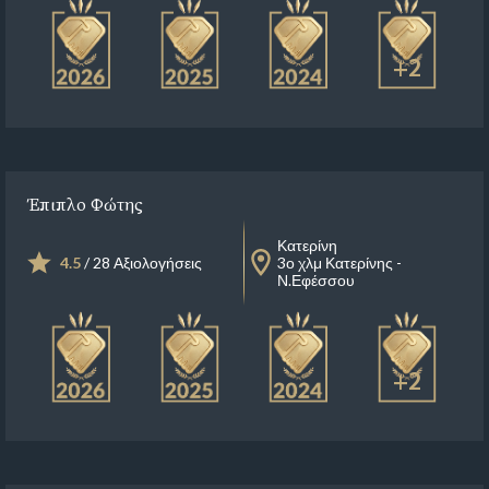
+2
Έπιπλο Φώτης
Κατερίνη
4.5
/ 28 Αξιολογήσεις
3ο χλμ Κατερίνης -
Ν.Εφέσσου
+2