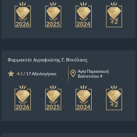
+2
Φαρμακείο Αγραφιώτης Γ. Νικόλαος
Αγία Παρασκευή
4.5
/ 17 Αξιολογήσεις
Βαλτετσίου 4
+2