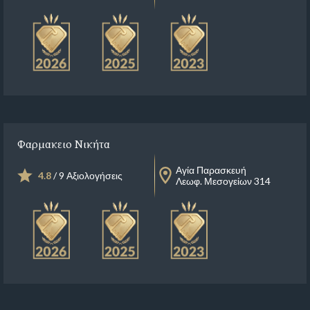
Φαρμακειο Νικήτα
Αγία Παρασκευή
4.8
/ 9 Αξιολογήσεις
Λεωφ. Μεσογείων 314