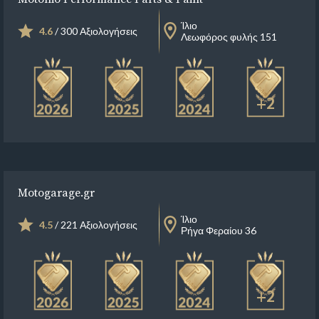
Ίλιο
4.6
/ 300 Αξιολογήσεις
Λεωφόρος φυλής 151
+2
Motogarage.gr
Ίλιο
4.5
/ 221 Αξιολογήσεις
Ρήγα Φεραίου 36
+2