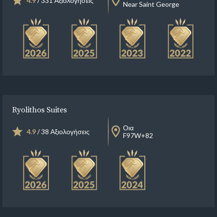
4.9
/ 331 Αξιολογήσεις
Near Saint George
Ryolithos Suites
Οια
4.9
/ 38 Αξιολογήσεις
F97W+82