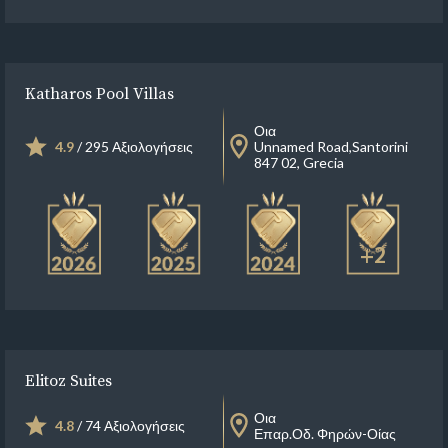
Katharos Pool Villas
Οια
4.9
/ 295 Αξιολογήσεις
Unnamed Road,Santorini
847 02, Grecia
+2
Elitoz Suites
Οια
4.8
/ 74 Αξιολογήσεις
Επαρ.Οδ. Φηρών-Οίας