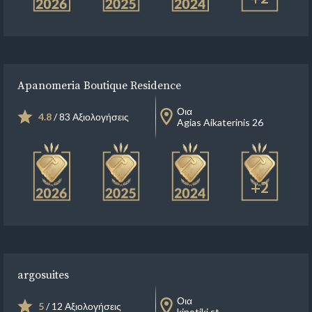
Apanomeria Boutique Residence
Οια
4.8
/ 83 Αξιολογήσεις
Agias Aikaterinis 26
+2
argosuites
Οια
5
/ 12 Αξιολογήσεις
kinotiki st