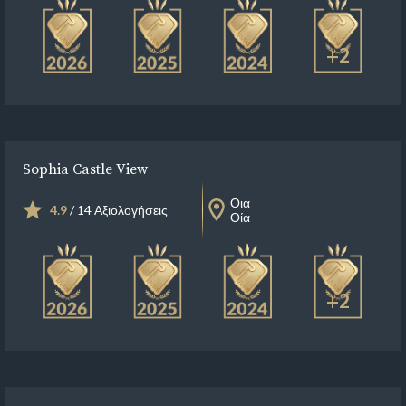
+2
Sophia Castle View
Οια
4.9
/ 14 Αξιολογήσεις
Οία
+2