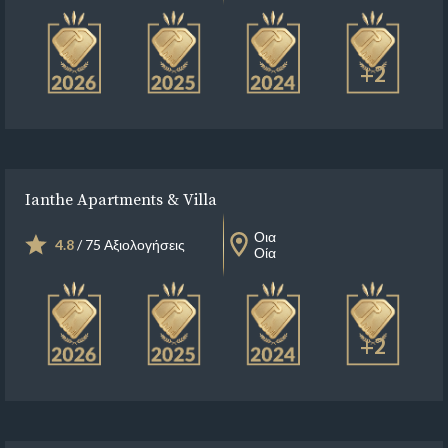
+2
Ianthe Apartments & Villa
Οια
4.8
/ 75 Αξιολογήσεις
Οία
+2