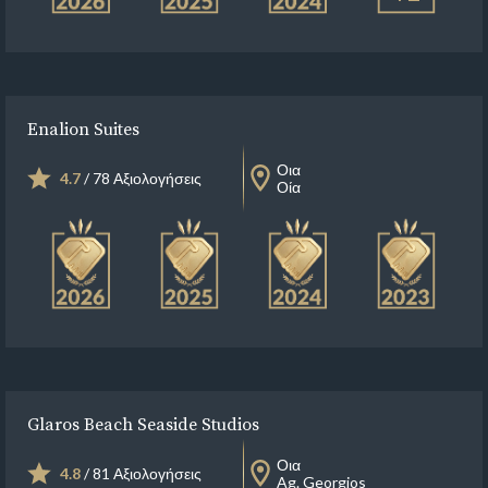
Enalion Suites
Οια
4.7
/ 78 Αξιολογήσεις
Οία
Glaros Beach Seaside Studios
Οια
4.8
/ 81 Αξιολογήσεις
Ag. Georgios