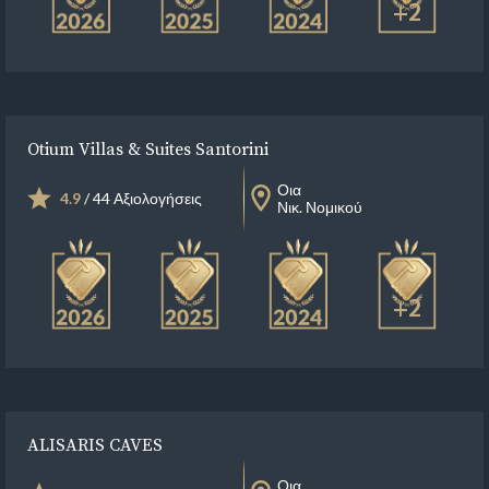
+2
Otium Villas & Suites Santorini
Οια
4.9
/ 44 Αξιολογήσεις
Νικ. Νομικού
+2
ALISARIS CAVES
Οια