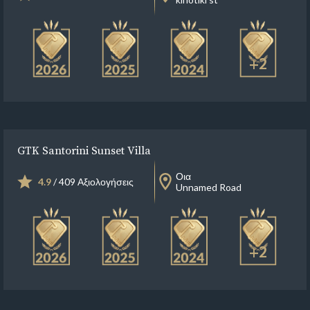
+2
GTK Santorini Sunset Villa
Οια
4.9
/ 409 Αξιολογήσεις
Unnamed Road
+2