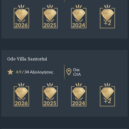
+2
Ode Villa Santorini
Οια
4.9
/ 34 Αξιολογήσεις
OIA
+2