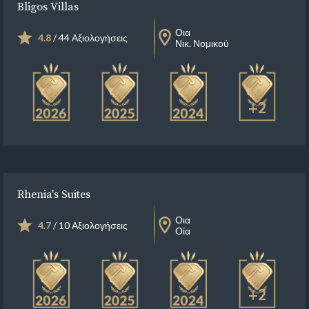
Bligos Villas
Οια
4.8
/ 44 Αξιολογήσεις
Νικ. Νομικού
+2
Rhenia's Suites
Οια
4.7
/ 10 Αξιολογήσεις
Οία
+2