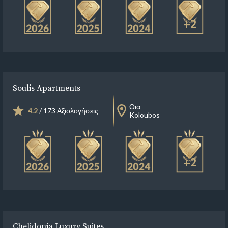
+2
Soulis Apartments
Οια
4.2
/ 173 Αξιολογήσεις
Koloubos
+2
Chelidonia Luxury Suites