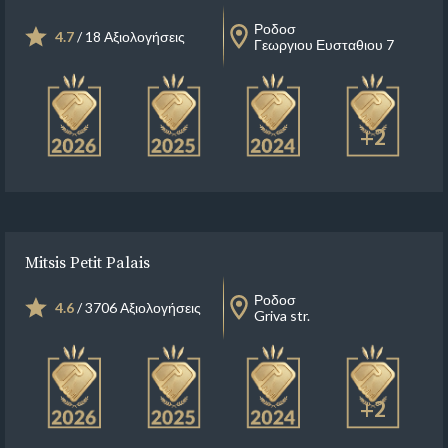
Ροδοσ
4.7
/ 18 Αξιολογήσεις
Γεωργιου Ευσταθιου 7
+2
Mitsis Petit Palais
Ροδοσ
4.6
/ 3706 Αξιολογήσεις
Griva str.
+2