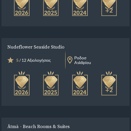
+2
Nudeflower Seaside Studio
Ροδοσ
5
/ 12 Αξιολογήσεις
Asklipiou
+2
Ātmā - Beach Rooms & Suites