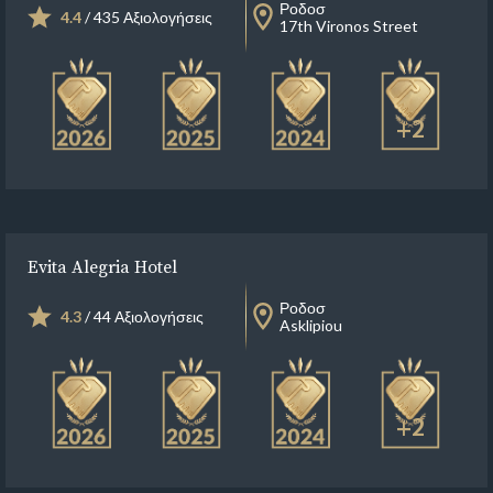
Ροδοσ
4.4
/ 435 Αξιολογήσεις
17th Vironos Street
+2
Evita Alegria Hotel
Ροδοσ
4.3
/ 44 Αξιολογήσεις
Asklipiou
+2