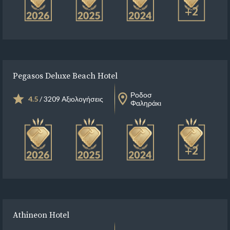
+2
Pegasos Deluxe Beach Hotel
Ροδοσ
4.5
/ 3209 Αξιολογήσεις
Φαληράκι
+2
Athineon Hotel