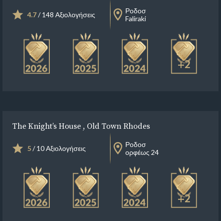
Ροδοσ
4.7
/ 148 Αξιολογήσεις
Faliraki
+2
The Knight’s House , Old Town Rhodes
Ροδοσ
5
/ 10 Αξιολογήσεις
ορφέως 24
+2