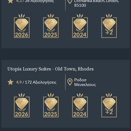
4.3
/ 38 Αξιολογήσεις
Lothiarika Beach, Lindos,
85100
+2
Utopia Luxury Suites - Old Town, Rhodes
Ροδοσ
4.9
/ 172 Αξιολογήσεις
Μενεκλεους
+2