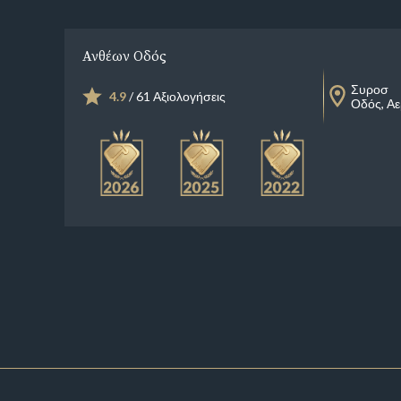
Ανθέων Οδός
Συροσ
4.9
/ 61 Αξιολογήσεις
Οδός, Α