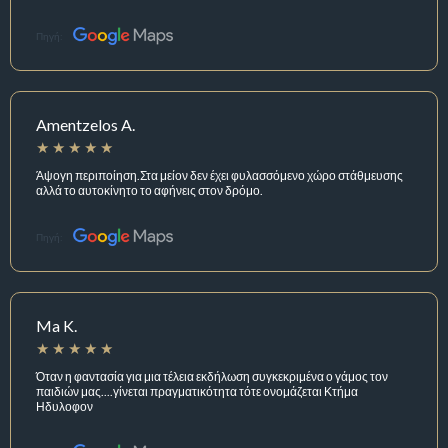
Πηγή:
Amentzelos A.
Άψογη περιποίηση.Στα μείον δεν έχει φυλασσόμενο χώρο στάθμευσης
αλλά το αυτοκίνητο το αφήνεις στον δρόμο.
Πηγή:
Ma K.
Όταν η φαντασία για μια τέλεια εκδήλωση συγκεκριμένα ο γάμος τον
παιδιών μας....γίνεται πραγματικότητα τότε ονομάζεται Κτήμα
Ηδυλοφον