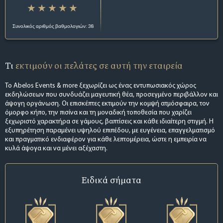
Συνολικός αριθμός βαθμολογιών: 38
Τι
εκτιμούν οι πελάτες σε αυτή την εταιρεία
Το Abelos Events & more ξεχωρίζει ως ένας εντυπωσιακός χώρος
εκδηλώσεων που συνδυάζει μαγευτική θέα, προσεγμένο περιβάλλον και
άψογη οργάνωση. Οι επισκέπτες εκτιμούν την κομψή ατμόσφαιρα, τον
όμορφο κήπο, την πισίνα και τη μοναδική τοποθεσία που χαρίζει
ξεχωριστό χαρακτήρα σε γάμους, βαπτίσεις και κάθε ιδιαίτερη στιγμή. Η
εξυπηρέτηση παραμένει υψηλού επιπέδου, με ευγένεια, επαγγελματισμό
και πραγματικό ενδιαφέρον για κάθε λεπτομέρεια, ώστε η εμπειρία να
κυλά άψογα και να μένει αξέχαστη.
Ειδικά σήματα