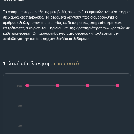
Το γράφημα παρουσιάζει τις μεταβολές στον αριθμό κριτικών ανά πλατφόρμα
σε διαδοχικές περιόδους. Τα δεδομένα δείχνουν πώς διαμορφώθηκε ο
αριθμός αξιολογήσεων της εταιρείας σε διαφορετικές υπηρεσίες κριτικών,
επιτρέποντας σύγκριση του μεριδίου και της δραστηριότητας των χρηστών σε
κάθε πλατφόρμα. Οι παρουσιαζόμενες τιμές αφορούν αποκλειστικά την
περίοδο για την οποία υπήρχαν διαθέσιμα δεδομένα.
Τελική αξιολόγηση
σε ποσοστό
100
80
60