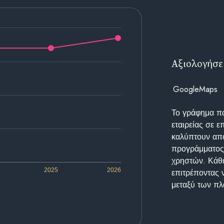
Αξιολογήσε
GoogleMaps
Το γράφημα π
εταιρείας σε 
καλύπτουν απο
προγράμματος 
χρηστών. Κάθε
2025
2026
επιτρέποντας 
μεταξύ των π