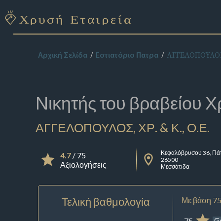
ΑΓΓΕΛΟΠΟΥΛΟΣ, 
Αρχική Σελίδα
Εστιατόριο Πατρα
Νικητής του βραβείου
Χ
ΑΓΓΕΛΟΠΟΥΛΟΣ, ΧΡ. & Κ., Ο.Ε.
Κεφαλόβρυσου 36, Πά
4.7
/ 75
26500
Αξιολογήσεις
Μεσσάτιδα
Τελική βαθμολογία
Με βάση 75
75
G