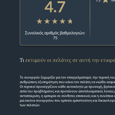
4.7
Συνολικός αριθμός βαθμολογιών:
75
Τι
εκτιμούν οι πελάτες σε αυτή την εταιρ
Το συνεργείο ξεχωρίζει για τον επαγγελματισμό, την τεχνική του
ανθρώπινη εξυπηρέτηση που κάνει τον πελάτη να νιώθει ασφα
Οι τεχνικοί προσεγγίζουν κάθε αυτοκίνητο με προσοχή, βρίσκ
αιτία του προβλήματος και προτείνουν αποτελεσματικές λύσεις
ανταπόκριση, η εμπειρία σε σύνθετες επισκευές και η συνέπεια
μια εικόνα συνεργείου που εμπνέει εμπιστοσύνη και δικαιολογ
των πελατών.