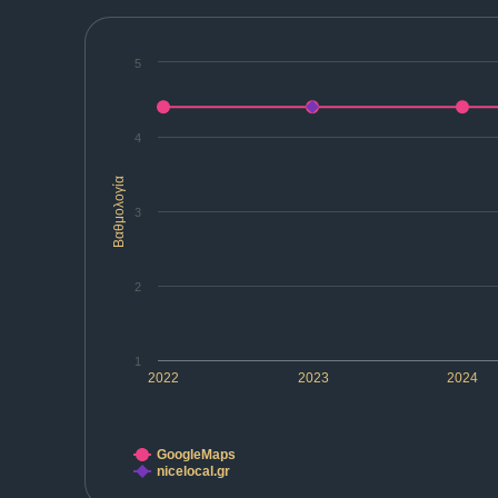
5
4
Βαθμολογία
3
2
1
2022
2023
2024
GoogleMaps
nicelocal.gr