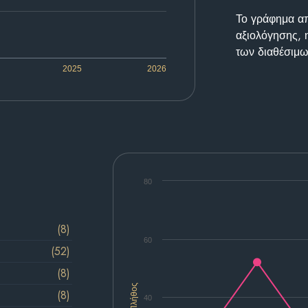
Το γράφημα απε
αξιολόγησης, 
των διαθέσιμω
2025
2026
80
(8)
60
(52)
(8)
Πλήθος
(8)
40