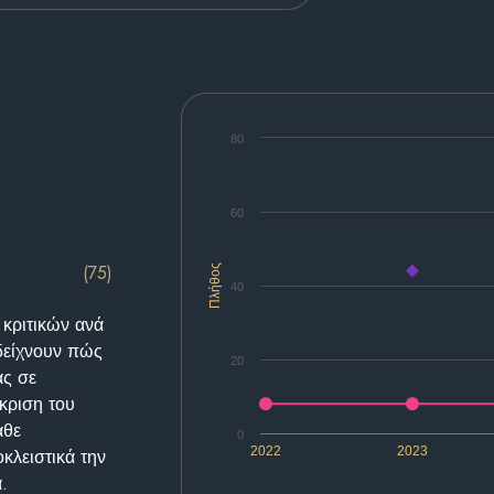
80
60
(75)
Πλήθος
40
 κριτικών ανά
δείχνουν πώς
20
ας σε
κριση του
άθε
0
2022
2023
κλειστικά την
.