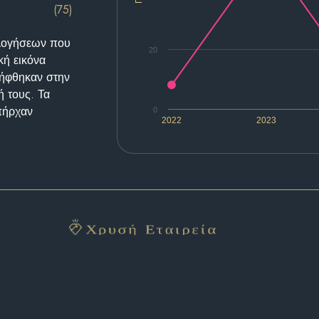
(75)
ολογήσεων που
20
κή εικόνα
λήφθηκαν στην
ή τους. Τα
υπήρχαν
0
2022
2023