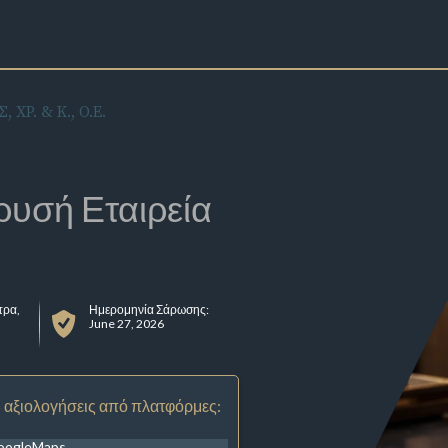
ΧΡ. & Κ., Ο.Ε.
ρυσή Εταιρεία
τρα,
Ημερομηνία Σάρωσης:
June 27, 2026
 αξιολογήσεις από πλατφόρμες:
oogleMaps