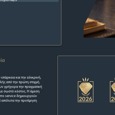
εία
 επάρκεια και την ειλικρινή,
λής από την πρώτη στιγμή.
ουν γρήγορα την πραγματική
 με σωστό κόστος. Η άμεση
 στο service δημιουργούν
εί απόλυτα την προτίμηση