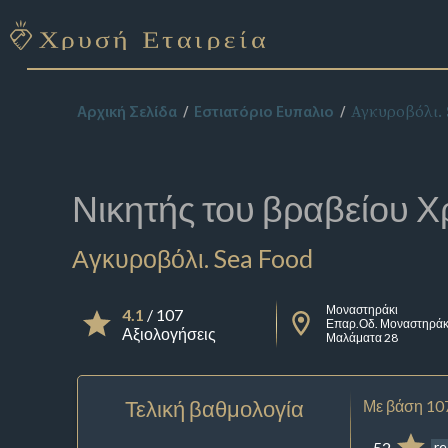
Αγκυροβόλι. 
Αρχική Σελίδα
Εστιατόριο Ευπαλιο
Νικητής του βραβείου
Χ
Αγκυροβόλι. Sea Food
Μοναστηράκι
4.1
/ 107
Επαρ.Οδ. Μοναστηράκ
Αξιολογήσεις
Μαλάματα 28
Τελική βαθμολογία
Με βάση 10
52
re