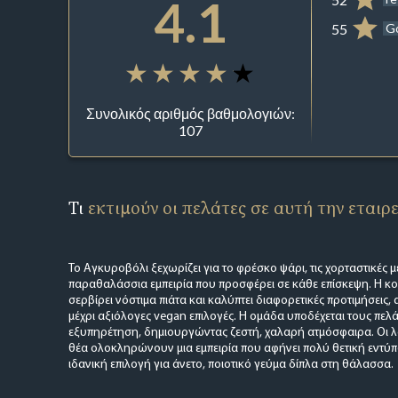
4.1
55
G
Συνολικός αριθμός βαθμολογιών:
107
Τι
εκτιμούν οι πελάτες σε αυτή την εταιρ
Το Αγκυροβόλι ξεχωρίζει για το φρέσκο ψάρι, τις χορταστικές μ
παραθαλάσσια εμπειρία που προσφέρει σε κάθε επίσκεψη. Η κου
σερβίρει νόστιμα πιάτα και καλύπτει διαφορετικές προτιμήσεις,
μέχρι αξιόλογες vegan επιλογές. Η ομάδα υποδέχεται τους πελά
εξυπηρέτηση, δημιουργώντας ζεστή, χαλαρή ατμόσφαιρα. Οι λο
θέα ολοκληρώνουν μια εμπειρία που αφήνει πολύ θετική εντύπ
ιδανική επιλογή για άνετο, ποιοτικό γεύμα δίπλα στη θάλασσα.