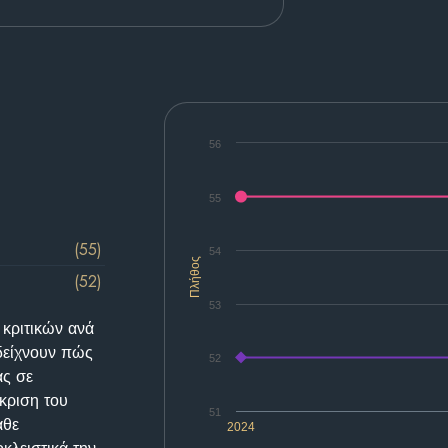
56
55
(55)
54
Πλήθος
(52)
53
 κριτικών ανά
δείχνουν πώς
52
ας σε
κριση του
51
άθε
2024