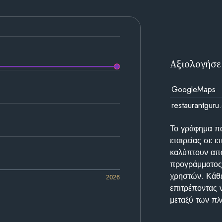
Αξιολογήσε
GoogleMaps
restaurantguru
Το γράφημα π
εταιρείας σε 
καλύπτουν απο
προγράμματος 
χρηστών. Κάθε
2026
επιτρέποντας 
μεταξύ των π