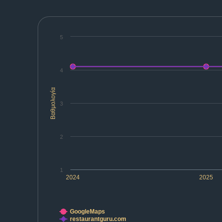
5
4
Βαθμολογία
3
2
1
2024
2025
GoogleMaps
restaurantguru.com