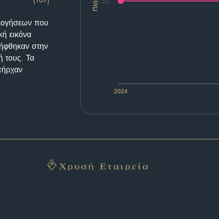
Πλήθος
107
ολογήσεων που
κή εικόνα
λήφθηκαν στην
ή τους. Τα
υπήρχαν
2024