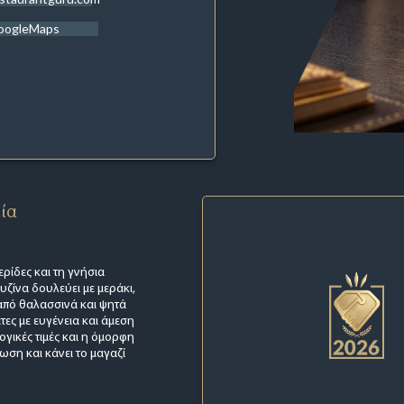
oogleMaps
εία
ερίδες και τη γνήσια
ζίνα δουλεύει με μεράκι,
 από θαλασσινά και ψητά
τες με ευγένεια και άμεση
γικές τιμές και η όμορφη
ωση και κάνει το μαγαζί