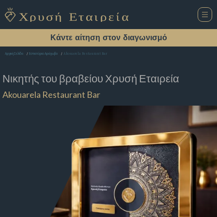
Κάντε αίτηση στον διαγωνισμό
Akouarela Restaurant Bar
Αρχική Σελίδα
Εστιατόριο Αράχωβα
Νικητής του βραβείου
Χρυσή Εταιρεία
Akouarela Restaurant Bar