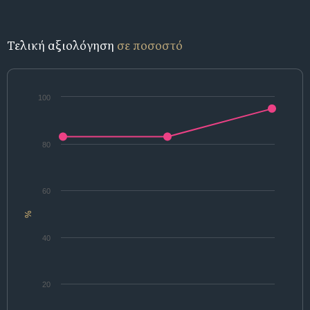
Τελική αξιολόγηση
σε ποσοστό
100
80
60
%
40
20