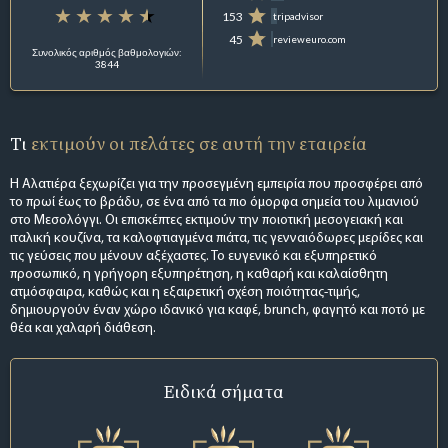
153
tripadvisor
45
revieweuro.com
Συνολικός αριθμός βαθμολογιών:
3844
Τι
εκτιμούν οι πελάτες σε αυτή την εταιρεία
Η Αλατιέρα ξεχωρίζει για την προσεγμένη εμπειρία που προσφέρει από
το πρωί έως το βράδυ, σε ένα από τα πιο όμορφα σημεία του λιμανιού
στο Μεσολόγγι. Οι επισκέπτες εκτιμούν την ποιοτική μεσογειακή και
ιταλική κουζίνα, τα καλοφτιαγμένα πιάτα, τις γενναιόδωρες μερίδες και
τις γεύσεις που μένουν αξέχαστες. Το ευγενικό και εξυπηρετικό
προσωπικό, η γρήγορη εξυπηρέτηση, η καθαρή και καλαίσθητη
ατμόσφαιρα, καθώς και η εξαιρετική σχέση ποιότητας-τιμής,
δημιουργούν έναν χώρο ιδανικό για καφέ, brunch, φαγητό και ποτό με
θέα και χαλαρή διάθεση.
Ειδικά σήματα