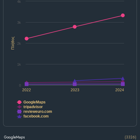
4k
3k
Πλήθος
2k
1k
0
2022
2023
2024
GoogleMaps
tripadvisor
revieweuro.com
facebook.com
GoogleMaps
(3326)