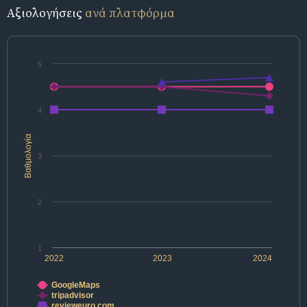
Αξιολογήσεις
ανά πλατφόρμα
5
4
Βαθμολογία
3
2
1
2022
2023
2024
GoogleMaps
tripadvisor
revieweuro.com