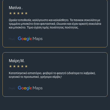
Ματίνα .
Ωραία τοποθεσία, καλόγουστο και καλαίσθητο. Τα πανκεικ σοκολάτα με
τριμμένο μπισκότο ήταν φανταστικά, έλιωναν και είχαν αρκετή σοκολάτα
και μπισκότο. Τίμιο σχέση τιμής ποσότητας ποιότητας.
Πηγή:
Μαίρη Μ.
Καταπληκτικό εστιατόριο, φοβερό το φαγητό (ιδιαίτερα το λαβράκι),
ευγενικό το προσωπικό, γρήγορο σέρβις!
Πηγή: