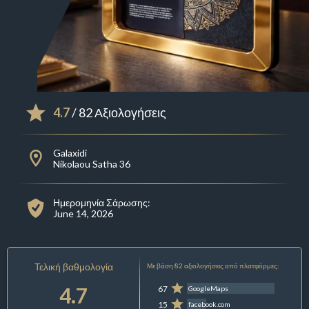
4.7
/ 82 Αξιολογήσεις
Galaxidi
Nikolaou Satha 36
Ημερομηνία Σάρωσης:
June 14, 2026
Τελική βαθμολογία
Με βάση 82 αξιολογήσεις από πλατφόρμες:
4.7
67
GoogleMaps
15
facebook.com