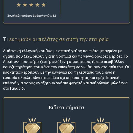
Συνολικός αριθμός βαθμολογιών: 82
Τι
εκτιμούν οι πελάτες σε αυτή την εταιρεία
Αυθεντική ελληνική κουζίνα με σπιτική γεύση και πιάτα φτιαγμένα με
αγάπη, που ξεχωρίζουν για τη νοστιμιά και τις γενναιόδωρες μερίδες. Το
Albatross προσφέρει ζεστή, φιλόξενη ατμόσφαιρα, ήρεμο περιβάλλον
και εξυπηρέτηση που κάνει τον επισκέπτη να νιώθει σαν στο σπίτι του. Οι
ιδιοκτήτες κερδίζουν με την ευγένεια και τη ζεστασιά τους, ενώ η
εμπειρία ολοκληρώνεται με τίμια σχέση ποιότητας και τιμής. Ιδανική
επιλογή για όσους αναζητούν γνήσιο φαγητό και ανθρώπινη φιλοξενία
στο Γαλαξίδι.
Ειδικά σήματα