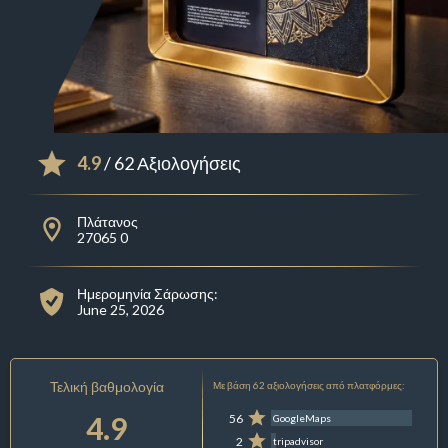
4.9
/ 62 Αξιολογήσεις
Πλάτανος
27065 0
Ημερομηνία Σάρωσης:
June 25, 2026
Τελική βαθμολογία
Με βάση 62 αξιολογήσεις από πλατφόρμες:
4.9
56
GoogleMaps
2
tripadvisor