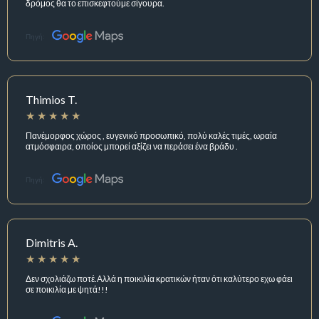
δρόμος θα το επισκεφτούμε σίγουρα.
Πηγή:
Thimios T.
Πανέμορφος χώρος , ευγενικό προσωπικό, πολύ καλές τιμές, ωραία
ατμόσφαιρα, οποίος μπορεί αξίζει να περάσει ένα βράδυ .
Πηγή:
Dimitris A.
Δεν σχολιάζω ποτέ.Αλλά η ποικιλία κρατικών ήταν ότι καλύτερο εχω φάει
σε ποικιλία με ψητά!!!