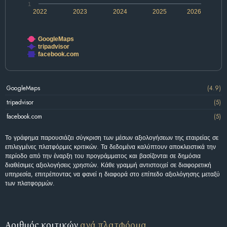
1
2022
2023
2024
2025
2026
GoogleMaps
tripadvisor
facebook.com
GoogleMaps
(4.9)
tripadvisor
(5)
facebook.com
(5)
Το γράφημα παρουσιάζει σύγκριση των μέσων αξιολογήσεων της εταιρείας σε
επιλεγμένες πλατφόρμες κριτικών. Τα δεδομένα καλύπτουν αποκλειστικά την
περίοδο από την έναρξη του προγράμματος και βασίζονται σε δημόσια
διαθέσιμες αξιολογήσεις χρηστών. Κάθε γραμμή αντιστοιχεί σε διαφορετική
υπηρεσία, επιτρέποντας να φανεί η διαφορά στο επίπεδο αξιολόγησης μεταξύ
των πλατφορμών.
Αριθμός κριτικών
ανά πλατφόρμα