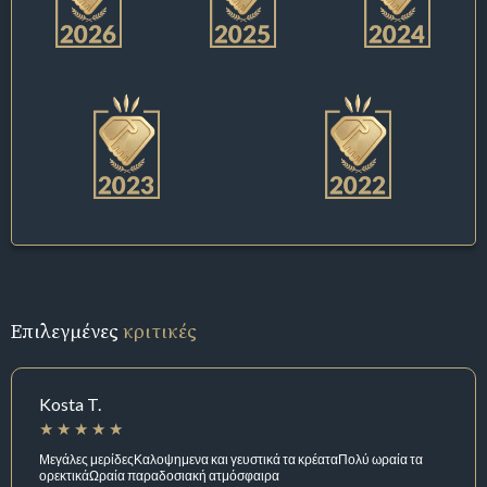
Επιλεγμένες
κριτικές
Kosta T.
Μεγάλες μερίδεςΚαλοψημενα και γευστικά τα κρέαταΠολύ ωραία τα
ορεκτικάΩραία παραδοσιακή ατμόσφαιρα