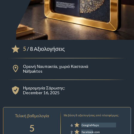
5
/ 8 Αξιολογήσεις
Ορεινή Ναυπακτία, χωριό Καστανιά
Náfpaktos
Ημερομηνία Σάρωσης:
December 16, 2025
Τελική βαθμολογία
Με βάση 8 αξιολογήσεις από πλατφόρμες:
5
6
GoogleMaps
2
facebook.com