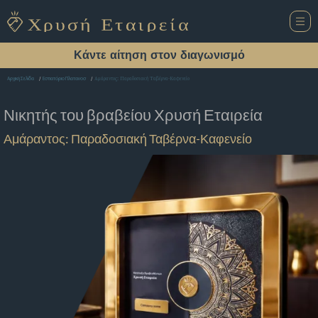
Κάντε αίτηση στον διαγωνισμό
Αμάραντος: Παραδοσιακή Ταβέρνα-Καφενείο
Αρχική Σελίδα
Εστιατόριο Πλατανοσ
Νικητής του βραβείου
Χρυσή Εταιρεία
Αμάραντος: Παραδοσιακή Ταβέρνα-Καφενείο