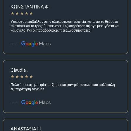
ΚΩΝΣΤΑΝΤΙΝΑ Φ.
Υπέροχο περιβάλλον στην πλακόστρωτη πλατεία ,κάτω απ τα θεόρατα
πλατάνια και τα τρεχούμενα νερά.Η εξυπηρέτηση άψογη με ευγένεια και
χαμόγελο!Και οι παραδοσιακές πίτες...νοστιμότατες!
Πηγή:
Claudia .
Πολύ όμορφη εμπειρία με εξαιρετικό φαγητό, ευγένεια και πολύ καλή
εξυπηρέτηση εν γένει!
Πηγή:
ANASTASIA H.