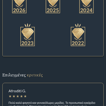
Επιλεγμένες
κριτικές
Afroditi G.
Πολύ καλό φαγητό και γενναιόδωρες μερίδες. Το προσωπικό εγκάρδιο