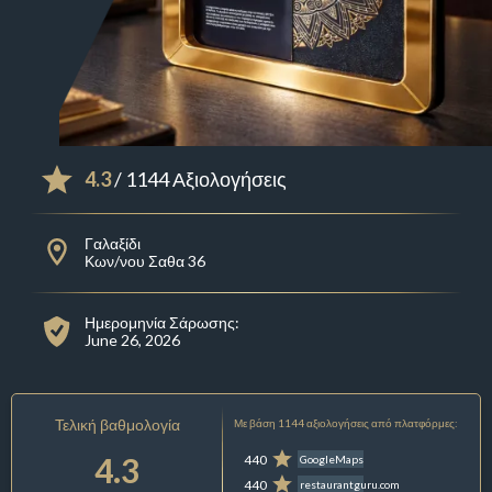
4.3
/ 1144 Αξιολογήσεις
Γαλαξίδι
Κων/νου Σαθα 36
Ημερομηνία Σάρωσης:
June 26, 2026
Τελική βαθμολογία
Με βάση 1144 αξιολογήσεις από πλατφόρμες:
4.3
440
GoogleMaps
440
restaurantguru.com