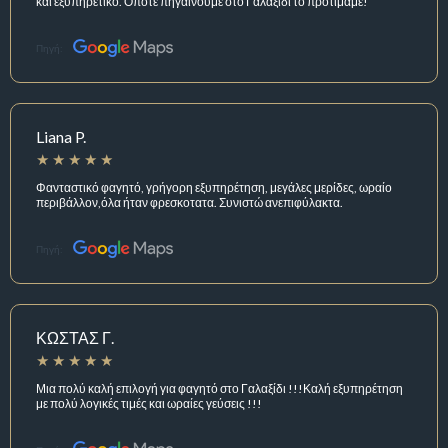
και εξυπηρετικό. Όποτε πηγαίνουμε στο Γαλαξίδι το προτιμάμε!
Πηγή:
Liana P.
Φανταστικό φαγητό, γρήγορη εξυπηρέτηση, μεγάλες μερίδες, ωραίο
περιβάλλον,όλα ήταν φρεσκοτατα. Συνιστώ ανεπιφύλακτα.
Πηγή:
ΚΩΣΤΑΣ Γ.
Μια πολύ καλή επιλογή για φαγητό στο Γαλαξίδι !!!Καλή εξυπηρέτηση
με πολύ λογικές τιμές και ωραίες γεύσεις !!!