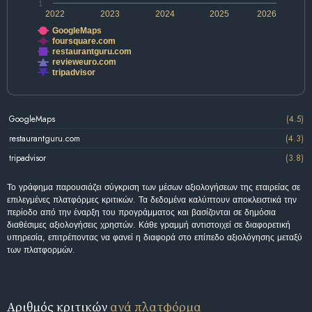
1
2022
2023
2024
2025
2026
GoogleMaps
foursquare.com
restaurantguru.com
revieweuro.com
tripadvisor
GoogleMaps
(4.5)
restaurantguru.com
(4.3)
tripadvisor
(3.8)
Το γράφημα παρουσιάζει σύγκριση των μέσων αξιολογήσεων της εταιρείας σε
επιλεγμένες πλατφόρμες κριτικών. Τα δεδομένα καλύπτουν αποκλειστικά την
περίοδο από την έναρξη του προγράμματος και βασίζονται σε δημόσια
διαθέσιμες αξιολογήσεις χρηστών. Κάθε γραμμή αντιστοιχεί σε διαφορετική
υπηρεσία, επιτρέποντας να φανεί η διαφορά στο επίπεδο αξιολόγησης μεταξύ
των πλατφορμών.
Αριθμός κριτικών
ανά πλατφόρμα