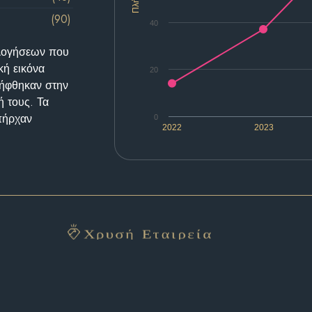
(90)
40
ολογήσεων που
κή εικόνα
20
λήφθηκαν στην
ή τους. Τα
υπήρχαν
0
2022
2023