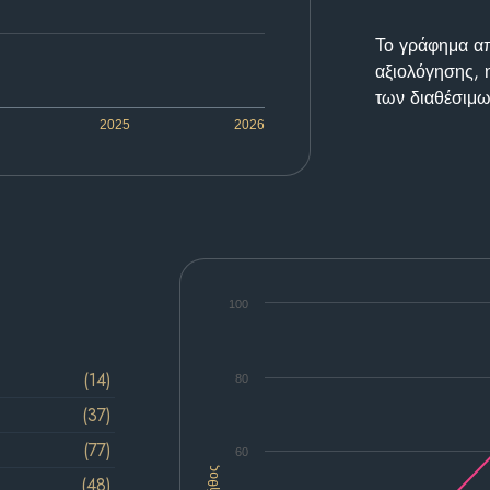
Το γράφημα απε
αξιολόγησης, 
των διαθέσιμω
2025
2026
100
(14)
80
(37)
(77)
60
Πλήθος
(48)