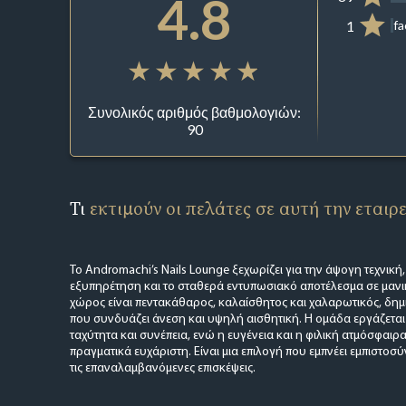
4.8
1
f
Συνολικός αριθμός βαθμολογιών:
90
Τι
εκτιμούν οι πελάτες σε αυτή την εταιρ
Το Andromachi’s Nails Lounge ξεχωρίζει για την άψογη τεχνική
εξυπηρέτηση και το σταθερά εντυπωσιακό αποτέλεσμα σε μανικ
χώρος είναι πεντακάθαρος, καλαίσθητος και χαλαρωτικός, δημ
που συνδυάζει άνεση και υψηλή αισθητική. Η ομάδα εργάζεται
ταχύτητα και συνέπεια, ενώ η ευγένεια και η φιλική ατμόσφαι
πραγματικά ευχάριστη. Είναι μια επιλογή που εμπνέει εμπιστοσ
τις επαναλαμβανόμενες επισκέψεις.