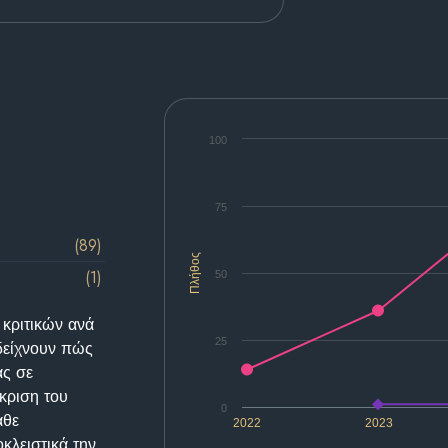
100
75
(89)
Πλήθος
(1)
50
 κριτικών ανά
25
δείχνουν πώς
ας σε
κριση του
0
άθε
2022
2023
κλειστικά την