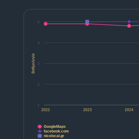
5
4
Βαθμολογία
3
2
1
2022
2023
2024
GoogleMaps
facebook.com
nicelocal.gr