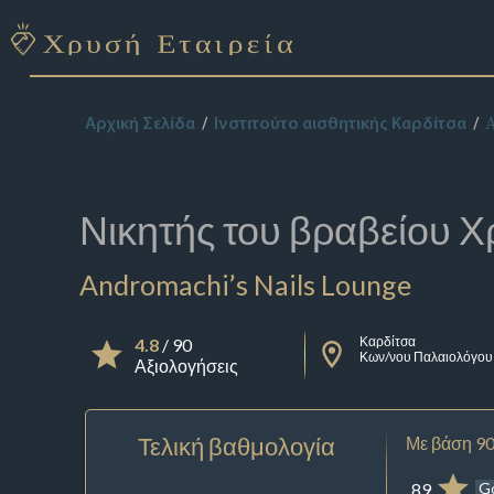
A
Αρχική Σελίδα
Ινστιτούτο αισθητικής Καρδίτσα
Νικητής του βραβείου
Χ
Andromachi’s Nails Lounge
Καρδίτσα
4.8
/ 90
Κων/νου Παλαιολόγου
Αξιολογήσεις
Τελική βαθμολογία
Με βάση 90
89
G