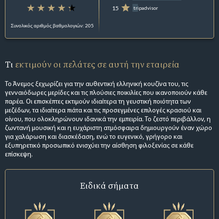
15
tripadvisor
Συνολικός αριθμός βαθμολογιών: 205
Τι
εκτιμούν οι πελάτες σε αυτή την εταιρεία
Το Άνεμος ξεχωρίζει για την αυθεντική ελληνική κουζίνα του, τις
γενναιόδωρες μερίδες και τις πλούσιες ποικιλίες που ικανοποιούν κάθε
παρέα. Οι επισκέπτες εκτιμούν ιδιαίτερα τη γευστική ποιότητα των
μεζέδων, τα ιδιαίτερα πιάτα και τις προσεγμένες επιλογές κρασιού και
οίνου, που ολοκληρώνουν ιδανικά την εμπειρία. Το ζεστό περιβάλλον, η
ζωντανή μουσική και η ευχάριστη ατμόσφαιρα δημιουργούν έναν χώρο
για χαλάρωση και διασκέδαση, ενώ το ευγενικό, γρήγορο και
εξυπηρετικό προσωπικό ενισχύει την αίσθηση φιλοξενίας σε κάθε
επίσκεψη.
Ειδικά σήματα