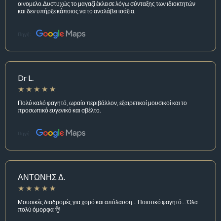
οινομελο.Δυστυχώς το μαγαζί έκλεισε λόγω σύνταξης των ιδιοκτητών
και δεν υπήρξε κάποιος να το αναλάβει ισάξια.
Πηγή:
Dr L.
Πολύ καλό φαγητό, ωραίο περιβάλλον, εξαιρετικοί μουσικοί και το
προσωπικό ευγενικό και σβέλτο.
Πηγή:
ΑΝΤΩΝΗΣ Δ.
Μουσικές διαδρομές για χορό και απόλαυση... Ποιοτικό φαγητό... Όλα
πολύ όμορφα 👌