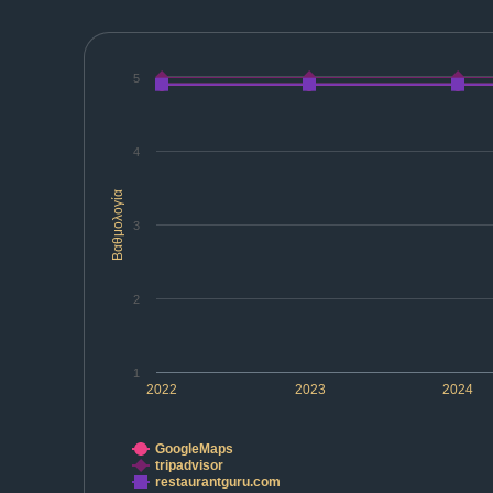
5
4
Βαθμολογία
3
2
1
2022
2023
2024
GoogleMaps
tripadvisor
restaurantguru.com