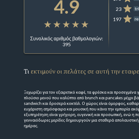
4.9
23
tr
197
re
Συνολικός αριθμός βαθμολογιών:
395
Τι
εκτιμούν οι πελάτες σε αυτή την εταιρ
Ξεχωρίζει για τον εξαιρετικό καφέ, τα φρέσκα και προσεγμένα 
πλούσιο μενού που καλύπτει από brunch και pancakes μέχρι βά
sandwich και δροσερά κοκτέιλ. Ο χώρος είναι όμορφος, καθαρό
ευχάριστη ατμόσφαιρα και μουσική που κάνει την εμπειρία ακό
εξυπηρέτηση είναι γρήγορη, ευγενική και προσωπική, ενώ η πο
γενναιόδωρες μερίδες δημιουργούν μια σταθερά απολαυστική ε
ημέρας.