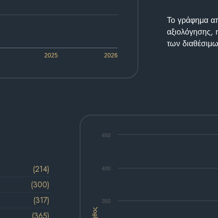
Το γράφημα απε
αξιολόγησης, 
των διαθέσιμω
2025
2026
450
(214)
400
(300)
(317)
350
Πλήθος
(365)