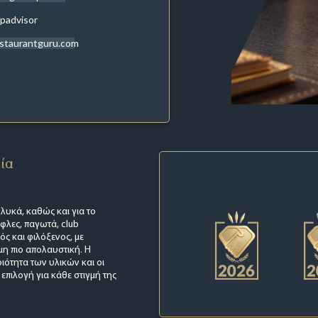
ipadvisor
staurantguru.com
εία
γλυκά, καθώς και για το
φλες, παγωτά, club
ς και φιλόξενος, με
μη πιο απολαυστική. Η
ιότητα των υλικών και οι
πιλογή για κάθε στιγμή της