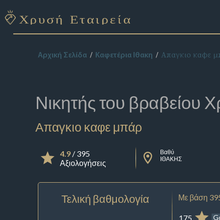
Απαγκιο καφε μ
Αρχική Σελίδα
Καφετέρια Ιθακη
Νικητής του βραβείου
Χ
Απαγκιο καφε μπάρ
Βαθύ
4.9
/ 395
ΙΘΑΚΗΣ
Αξιολογήσεις
Τελική βαθμολογία
Με βάση 39
175
G