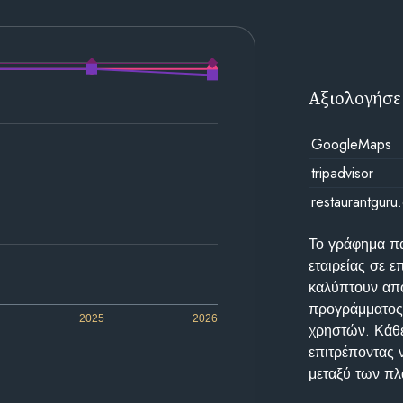
Αξιολογήσε
GoogleMaps
tripadvisor
restaurantguru
Το γράφημα π
εταιρείας σε 
καλύπτουν απο
προγράμματος 
2025
2026
χρηστών. Κάθε
επιτρέποντας 
μεταξύ των π