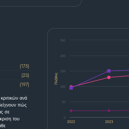
250
200
(175)
150
(23)
Πλήθος
(197)
100
 κριτικών ανά
50
δείχνουν πώς
ας σε
κριση του
0
2022
2023
άθε