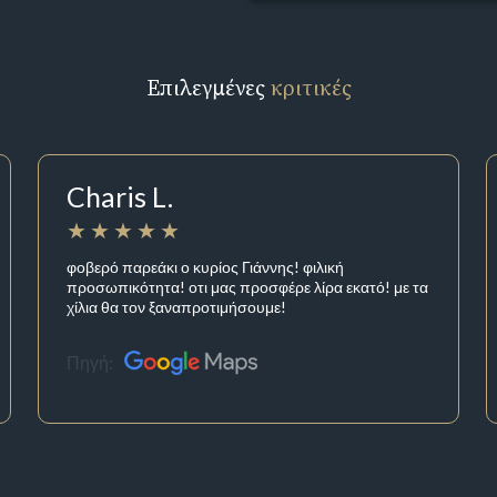
Επιλεγμένες
κριτικές
Charis L.
φοβερό παρεάκι ο κυρίος Γιάννης! φιλική
προσωπικότητα! οτι μας προσφέρε λίρα εκατό! με τα
χίλια θα τον ξαναπροτιμήσουμε!
Πηγή: