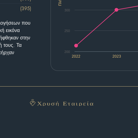
(395)
300
ολογήσεων που
κή εικόνα
250
λήφθηκαν στην
ή τους. Τα
υπήρχαν
200
2022
2023