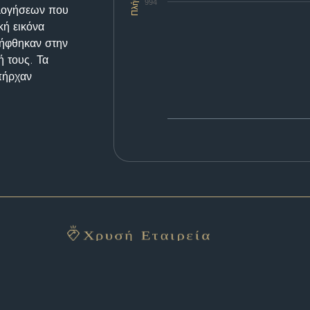
Πλήθος
994
ολογήσεων που
κή εικόνα
λήφθηκαν στην
ή τους. Τα
υπήρχαν