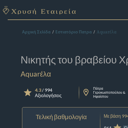
Aquarέλα
Αρχική Σελίδα
Εστιατόριο Πατρα
Νικητής του βραβείου
Χ
Aquarέλα
Πάτρα
4.3
/ 994
Γεροκωστοπούλου &
Αξιολογήσεις
Ηφαίστου
Τελική βαθμολογία
Με βάση 99
861
G