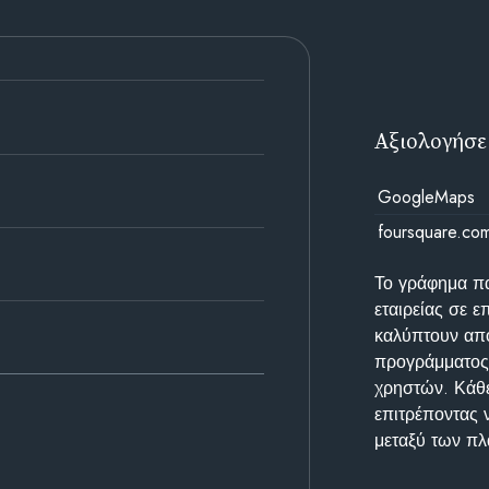
Αξιολογήσε
GoogleMaps
foursquare.co
Το γράφημα π
εταιρείας σε 
καλύπτουν απο
προγράμματος 
χρηστών. Κάθε
επιτρέποντας 
μεταξύ των π