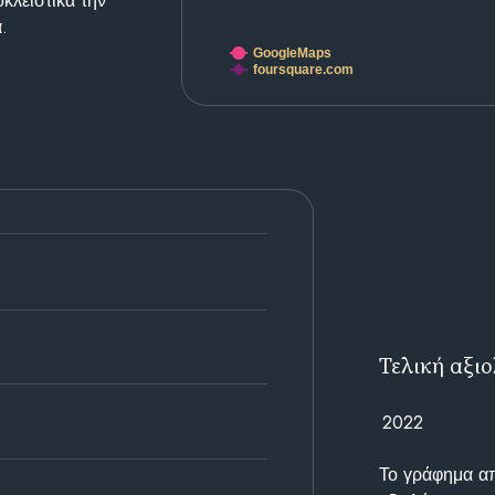
κλειστικά την
.
GoogleMaps
foursquare.com
Τελική αξι
2022
Το γράφημα απε