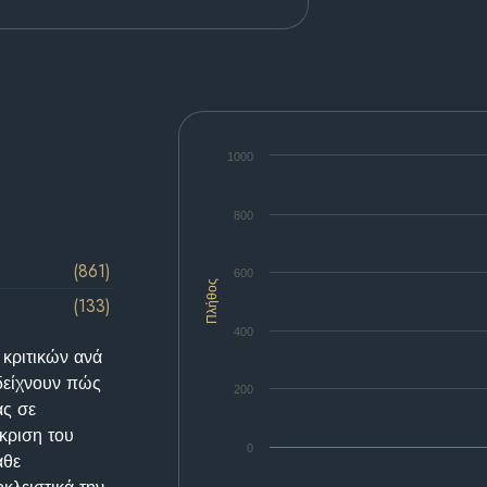
1000
800
(861)
600
Πλήθος
(133)
400
 κριτικών ανά
δείχνουν πώς
200
ας σε
κριση του
0
άθε