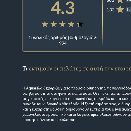
4.3
133
fo
Συνολικός αριθμός βαθμολογιών:
994
Τι
εκτιμούν οι πελάτες σε αυτή την εταιρ
Η Aquarέλα ξεχωρίζει για το πλούσιο brunch της, τις γενναιόδω
υψηλή ποιότητα στα φαγητά και τα ποτά. Οι επισκέπτες εκτιμού
τις γευστικές επιλογές από το πρωινό έως το βράδυ και τα καλ
συνοδεύουν ιδανικά κάθε έξοδο. Η ζεστή ατμόσφαιρα, ο όμ
και η ευχάριστη μουσική δημιουργούν εμπειρία που μένει αξέχα
χαμογελαστό προσωπικό και οι λογικές τιμές ολοκληρώνουν μ
ποιότητα, άνεση και απόλαυση.