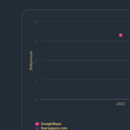
5
4
Βαθμολογία
3
2
1
2022
GoogleMaps
foursquare.com