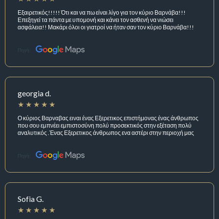
Εξαιρετικός!!!!! Ότι και να πω είναι λίγο για τον κύριο Βαρνάβα!!!
Επεξηγεί τα πάντα με υπομονή και κάνει τον ασθενή να νιώσει
ασφάλεια!! Μακάρι όλοι οι γιατροί να ήταν σαν τον κύριο Βαρνάβα!!!
Πηγή:
georgia d.
Ο κύριος Βαρναβας ειναι ένας Εξερετικος επιστήμονας ένας άνθρωπος
που σου εμπνέει εμπιστοσύνη πολύ προσεκτικός στην εξέταση πολύ
αναλυτικός .Ένας Εξερετικος άνθρωπος ενα αστέρι στην περιοχή μας
Πηγή:
Sofia G.