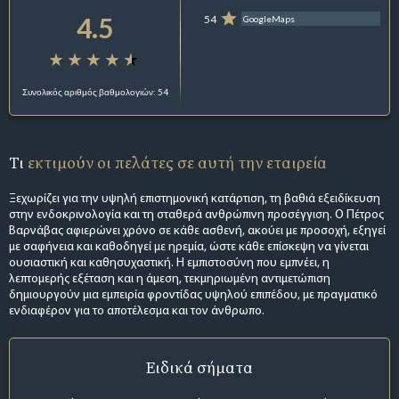
4.5
54
GoogleMaps
Συνολικός αριθμός βαθμολογιών: 54
Τι
εκτιμούν οι πελάτες σε αυτή την εταιρεία
Ξεχωρίζει για την υψηλή επιστημονική κατάρτιση, τη βαθιά εξειδίκευση
στην ενδοκρινολογία και τη σταθερά ανθρώπινη προσέγγιση. Ο Πέτρος
Βαρνάβας αφιερώνει χρόνο σε κάθε ασθενή, ακούει με προσοχή, εξηγεί
με σαφήνεια και καθοδηγεί με ηρεμία, ώστε κάθε επίσκεψη να γίνεται
ουσιαστική και καθησυχαστική. Η εμπιστοσύνη που εμπνέει, η
λεπτομερής εξέταση και η άμεση, τεκμηριωμένη αντιμετώπιση
δημιουργούν μια εμπειρία φροντίδας υψηλού επιπέδου, με πραγματικό
ενδιαφέρον για το αποτέλεσμα και τον άνθρωπο.
Ειδικά σήματα