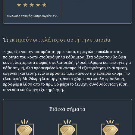
Συνολικός αριθμός βαθμολογιών: 591
Τι
εκτιμούν οι πελάτες σε αυτή την εταιρεία
Ξεχωρίζει για την ασταμάτητη φρεσκάδα, τη μεγάλη ποικιλία και την
ποιότητα που κρατά σταθερά ψηλά κάθε μέρα. Στα ράφια του θα βρει
κανείς λαχταριστά ψωμιά, σφολιατοειδή, γλυκά, αλμυρά και επιλογές για
κάθε στιγμή, όλα προσεγμένα και νόστιμα. Η εξυπηρέτηση είναι άμεση,
ευγενική και ζεστή, ενώ οι προσιτές τιμές κάνουν την εμπειρία ακόμη πιο
ελκυστική. Με 24ωρη λειτουργία, άνετο χώρο και εύκολη πρόσβαση,
προσφέρει λύση από το πρωινό μέχρι το ξενύχτι, συνδυάζοντας γεύση,
συνέπεια και άψογη εξυπηρέτηση.
Ειδικά σήματα