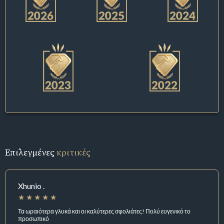
Επιλεγμένες
κριτικές
Xhunio .
Τα ωραιότερα γλυκά και οι καλύτερες σφολιάτες! Πολύ ευγενικό το
προσωπικό