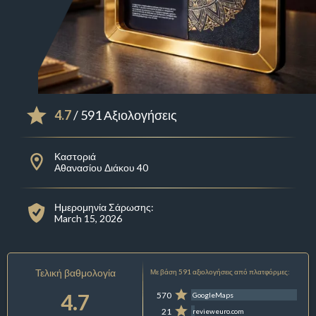
4.7
/ 591 Αξιολογήσεις
Καστοριά
Αθανασίου Διάκου 40
Ημερομηνία Σάρωσης:
March 15, 2026
Τελική βαθμολογία
Με βάση 591 αξιολογήσεις από πλατφόρμες:
4.7
570
GoogleMaps
21
revieweuro.com