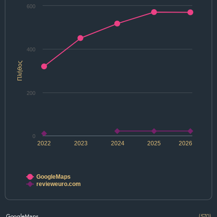
600
400
Πλήθος
200
0
2022
2023
2024
2025
2026
GoogleMaps
revieweuro.com
GoogleMaps
(570)