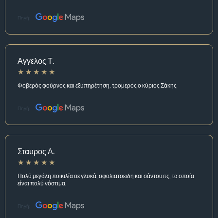
Πηγή:
Αγγελος Τ.
Φοβερός φούρνος και εξυπηρέτηση, τρομερός ο κύριος Σάκης
Πηγή:
Σταυρος Α.
Πολύ μεγάλη ποικιλία σε γλυκά, σφολιατοειδη και σάντουιτς, τα οποία
είναι πολύ νόστιμα.
Πηγή: