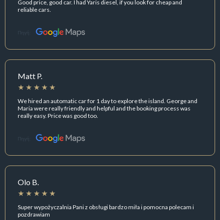
Good price, good car. I had Yaris diesel, if you look for cheap and
reliable cars.
Πηγή:
Matt P.
We hired an automatic car for 1 day to explore the island. George and
Maria were really friendly and helpful and the booking process was
really easy. Price was good too.
Πηγή:
Olo B.
Super wypożyczalnia Pani z obsługi bardzo miła i pomocna polecam i
pozdrawiam