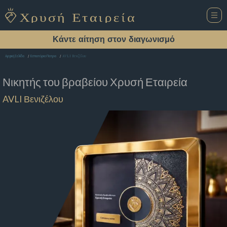
Κάντε αίτηση στον διαγωνισμό
AVLI Βενιζέλου
Αρχική Σελίδα
Εστιατόριο Πατρα
Νικητής του βραβείου
Χρυσή Εταιρεία
AVLI Βενιζέλου