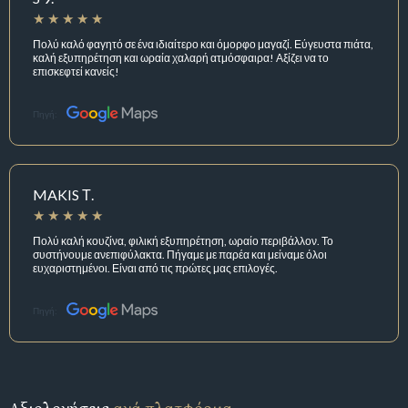
Πολύ καλό φαγητό σε ένα ιδιαίτερο και όμορφο μαγαζί. Εύγευστα πιάτα,
καλή εξυπηρέτηση και ωραία χαλαρή ατμόσφαιρα! Αξίζει να το
επισκεφτεί κανείς!
Πηγή:
MAKIS Τ.
Πολύ καλή κουζίνα, φιλική εξυπηρέτηση, ωραίο περιβάλλον. Το
συστήνουμε ανεπιφύλακτα. Πήγαμε με παρέα και μείναμε όλοι
ευχαριστημένοι. Είναι από τις πρώτες μας επιλογές.
Πηγή: