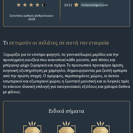
1311
restaurantguru.com
Συνολικός αριθμός βαθμολογιών:
2608
Τι
εκτιμούν οι πελάτες σε αυτή την εταιρεία
Ξεχωρίζει για το νόστιμο φαγητό, τις γενναιόδωρες μερίδες και την
προσεγμένη κουζίνα που ικανοποιεί κάθε γούστο, από πίτσες και
μπέργκερ μέχρι ζυμαρικά και σχάρα. Το προσωπικό προσφέρει άμεση,
ευγενική εξυπηρέτηση με χαμόγελο, δημιουργώντας μια ζεστή εμπειρία
από την πρώτη στιγμή. Ο όμορφος, περιποιημένος χώρος, οι άνετοι
εσωτερικοί και εξωτερικοί χώροι, η ζωντανή μουσική και οι λογικές τιμές
το κάνουν ιδανική επιλογή για οικογενειακές εξόδους και χαλαρά δείπνα
με φίλους.
Ειδικά σήματα