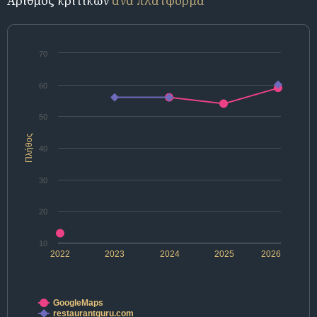
Αριθμός κριτικών
ανά πλατφόρμα
70
60
50
Πλήθος
40
30
20
10
2022
2023
2024
2025
2026
GoogleMaps
restaurantguru.com