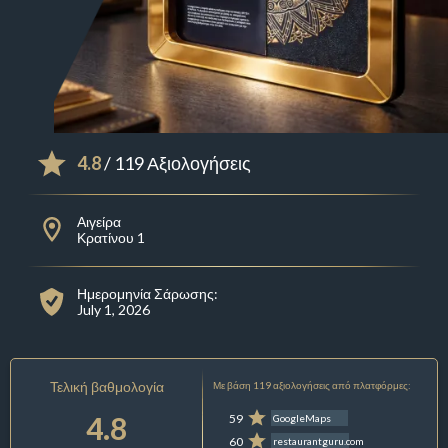
4.8
/ 119 Αξιολογήσεις
Αιγείρα
Κρατίνου 1
Ημερομηνία Σάρωσης:
July 1, 2026
Τελική βαθμολογία
Με βάση 119 αξιολογήσεις από πλατφόρμες:
4.8
59
GoogleMaps
60
restaurantguru.com