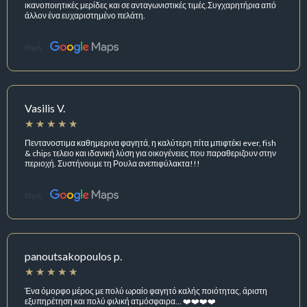
ικανοποιητικές μερίδες και σε ανταγωνιστικές τιμές.Συγχαρητήρια από
άλλον ένα ευχαριστημένο πελάτη.
Πηγή:
Vasilis V.
Πεντανοστιμα καθημερινα φαγητά, η καλύτερη πίτα μπιφτέκι ever, fish
& chips τελειο και ιδανική λύση για οικογένειες που παραθεριζουν στην
περιοχή. Συστήνουμε τη Ρουλα ανεπιφύλακτα!!!
Πηγή:
panoutsakopoulos p.
Ένα όμορφο μέρος με πολύ ωραίο φαγητό καλής ποιότητας, άριστη
εξυπηρέτηση και πολύ φιλική ατμόσφαιρα... ❤️❤️❤️❤️