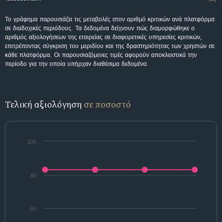
Το γράφημα παρουσιάζει τις μεταβολές στον αριθμό κριτικών ανά πλατφόρμα
σε διαδοχικές περιόδους. Τα δεδομένα δείχνουν πώς διαμορφώθηκε ο
αριθμός αξιολογήσεων της εταιρείας σε διαφορετικές υπηρεσίες κριτικών,
επιτρέποντας σύγκριση του μεριδίου και της δραστηριότητας των χρηστών σε
κάθε πλατφόρμα. Οι παρουσιαζόμενες τιμές αφορούν αποκλειστικά την
περίοδο για την οποία υπήρχαν διαθέσιμα δεδομένα.
Τελική αξιολόγηση
σε ποσοστό
100
80
60