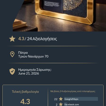
4.3
/ 24 Αξιολογήσεις
Πάτρα
Τριών Ναυάρχων 70
Ημερομηνία Σάρωσης:
June 21, 2026
Τελική βαθμολογία
Με βάση 24 αξιολογήσεις από πλατφόρμες:
4.3
22
GoogleMaps
2
facebook.com