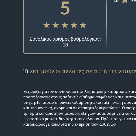
5
Συνολικός αριθμός βαθμολογιών:
18
Τι
εκτιμούν οι πελάτες σε αυτή την εταιρ
Ξεχωρίζει για τον συνδυασμό υψηλής ιατρικής κατάρτισης και
προσφέροντας στους ασθενείς αίσθημα ασφάλειας και εμπιστ
στιγμή. Το ιατρείο αποπνέει καθαριότητα και τάξη, ενώ η φροντ
και υπομονετική, ακόμη και σε απαιτητικές περιπτώσεις. Ο γιατρ
εμπειρία και άριστη ενημέρωση, εξηγώντας με σαφήνεια και αν
περιστατικό με υπευθυνότητα και σεβασμό. Πρόκειται για μια ε
και δικαιολογεί απόλυτα την εκτίμηση των ασθενών.