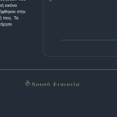
κή εικόνα
λήφθηκαν στην
ή τους. Τα
υπήρχαν