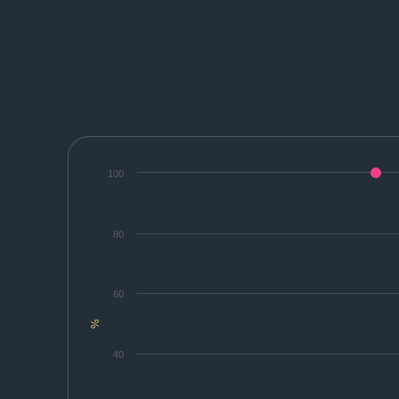
100
80
60
%
40