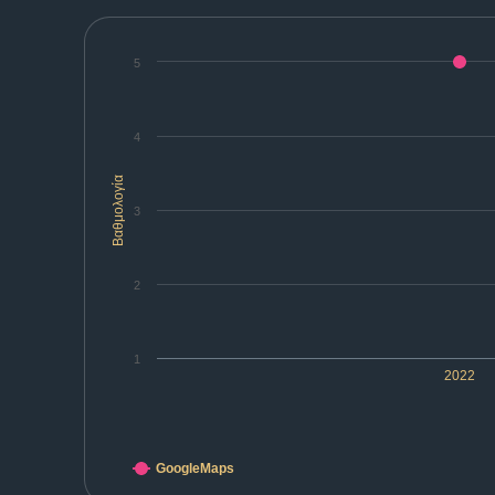
5
4
Βαθμολογία
3
2
1
2022
GoogleMaps