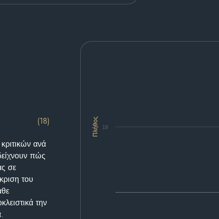
(18)
Πλήθος
18
 κριτικών ανά
δείχνουν πώς
ας σε
κριση του
άθε
κλειστικά την
.