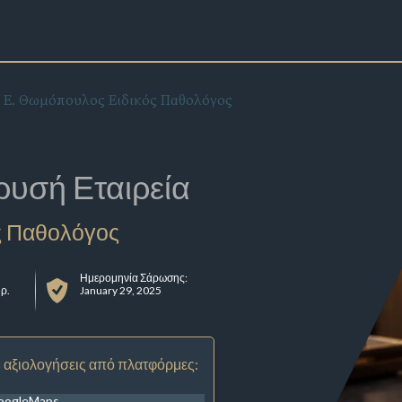
ς Ε. Θωμόπουλος Ειδικός Παθολόγος
ρυσή Εταιρεία
ς Παθολόγος
Ημερομηνία Σάρωσης:
ρ.
January 29, 2025
 αξιολογήσεις από πλατφόρμες:
oogleMaps