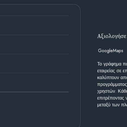
Αξιολογήσε
GoogleMaps
Το γράφημα π
εταιρείας σε 
καλύπτουν απο
προγράμματος 
χρηστών. Κάθε
επιτρέποντας 
μεταξύ των π