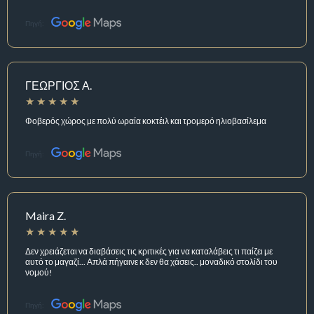
Πηγή:
ΓΕΩΡΓΙΟΣ Α.
Φοβερός χώρος με πολύ ωραία κοκτέιλ και τρομερό ηλιοβασίλεμα
Πηγή:
Maira Z.
Δεν χρειάζεται να διαβάσεις τις κριτικές για να καταλάβεις τι παίζει με
αυτό το μαγαζί... Απλά πήγαινε κ δεν θα χάσεις.. μοναδικό στολίδι του
νομού!
Πηγή: