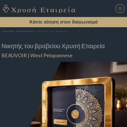
Κάντε αίτηση στον διαγωνισμό
BEAUVOIR | West Peloponnese
Αρχική Σελίδα
Εστιατόριο Κατακολο
Νικητής του βραβείου
Χρυσή Εταιρεία
BEAUVOIR | West Peloponnese