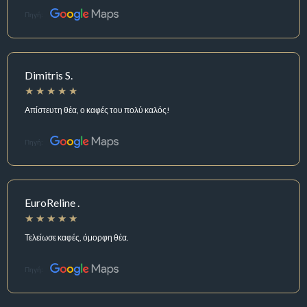
Πηγή:
Dimitris S.
Απίστευτη θέα, ο καφές του πολύ καλός!
Πηγή:
EuroReline .
Τελείωσε καφές, όμορφη θέα.
Πηγή: