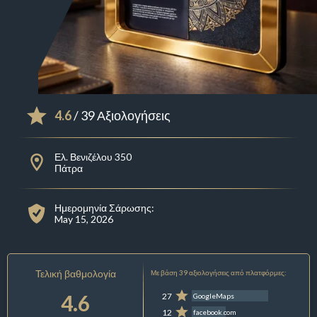
4.6
/ 39 Αξιολογήσεις
Ελ. Βενιζέλου 350
Πάτρα
Ημερομηνία Σάρωσης:
May 15, 2026
Τελική βαθμολογία
Με βάση 39 αξιολογήσεις από πλατφόρμες:
4.6
27
GoogleMaps
12
facebook.com