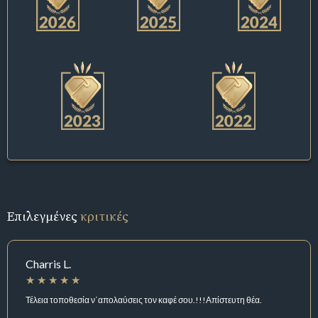
Επιλεγμένες
κριτικές
Charris L.
Τέλεια τοποθεσία ν΄απολαύσεις τον καφέ σου.!!!Απίστευτη θέα.