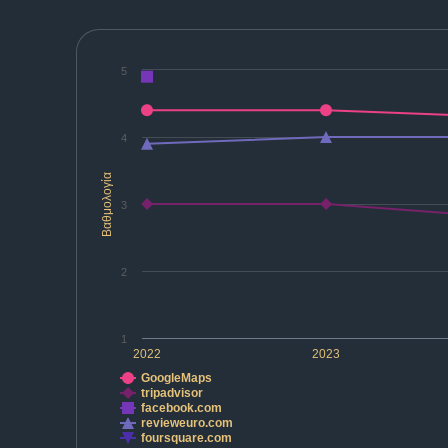
5
4
Βαθμολογία
3
2
1
2022
2023
GoogleMaps
tripadvisor
facebook.com
revieweuro.com
foursquare.com