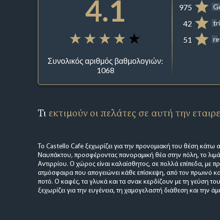
4.1
975
G
42
tr
51
r
Συνολικός αριθμός βαθμολογιών:
1068
Τι
εκτιμούν οι πελάτες σε αυτή την εταιρ
Το Castello Cafe ξεχωρίζει για την προνομιακή του θέση κάτω 
Ναυπάκτου, προσφέροντας πανοραμική θέα στην πόλη, το λιμάν
Αντιρρίου. Ο χώρος είναι καλαίσθητος, σε πολλά επίπεδα, με 
ατμόσφαιρα που απογειώνει κάθε επίσκεψη, από τον πρωινό κ
ποτό. Ο καφές, τα γλυκά και τα σνακ κερδίζουν με τη γεύση το
ξεχωρίζει για την ευγένεια, τη χαμογελαστή διάθεση και την ά