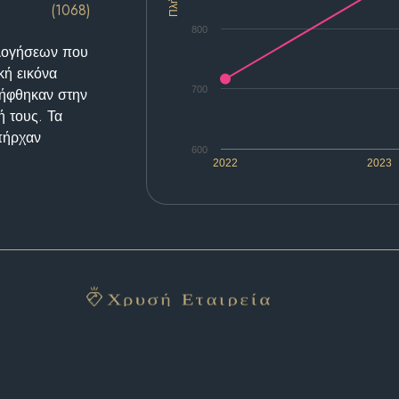
(1068)
800
ολογήσεων που
κή εικόνα
700
λήφθηκαν στην
ή τους. Τα
υπήρχαν
600
2022
2023