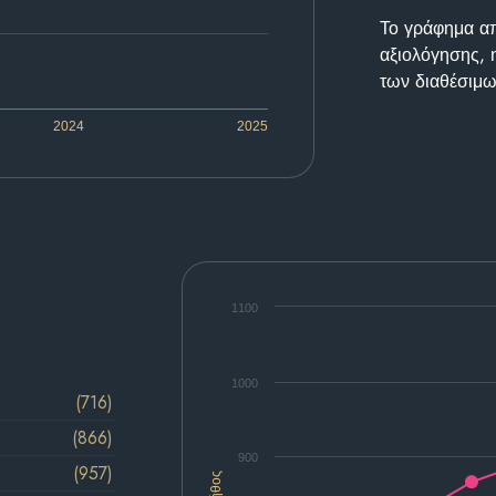
Το γράφημα απε
αξιολόγησης, 
των διαθέσιμω
2024
2025
1100
1000
(716)
(866)
900
(957)
Πλήθος