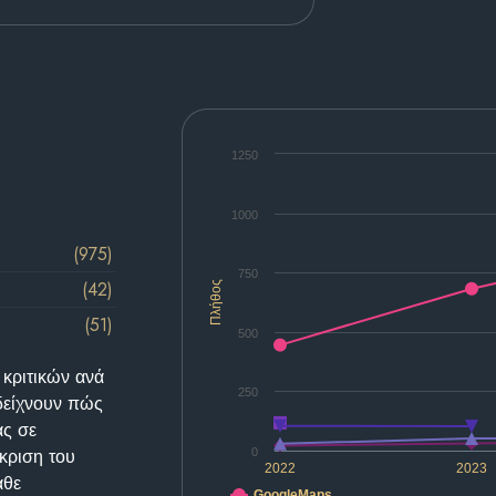
1250
1000
(975)
750
(42)
Πλήθος
(51)
500
 κριτικών ανά
250
δείχνουν πώς
ας σε
κριση του
0
2022
2023
άθε
GoogleMaps