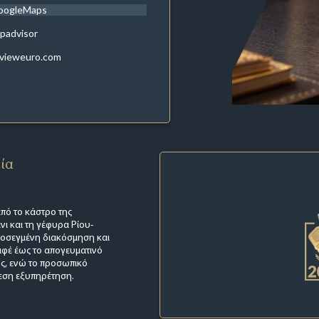
oogleMaps
ipadvisor
evieweuro.com
εία
από το κάστρο της
ι και τη γέφυρα Ρίου-
προσεγμένη διακόσμηση και
αφέ έως το απογευματινό
υς, ενώ το προσωπικό
μεση εξυπηρέτηση.