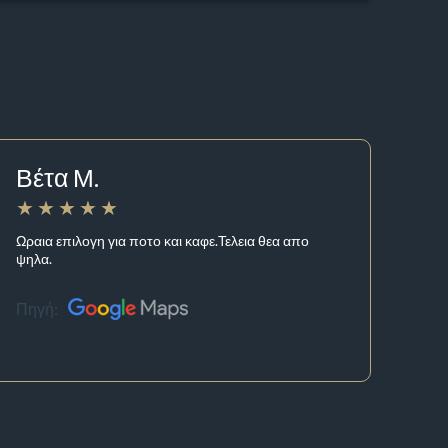
Βέτα Μ.
Ωραια επιλογη για ποτο και καφε.Τελεια θεα απο
ψηλα.
Πηγή: