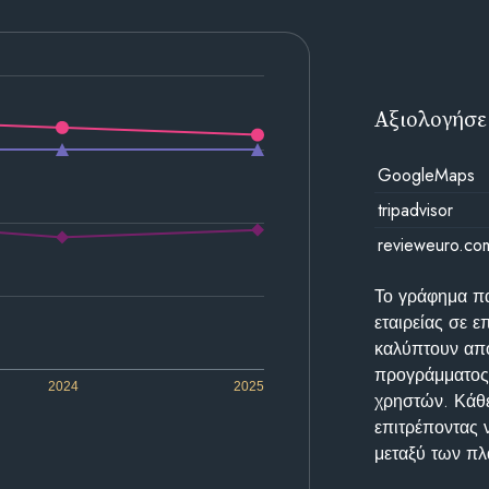
Αξιολογήσε
GoogleMaps
tripadvisor
revieweuro.co
Το γράφημα π
εταιρείας σε 
καλύπτουν απο
προγράμματος 
2024
2025
χρηστών. Κάθε
επιτρέποντας 
μεταξύ των π