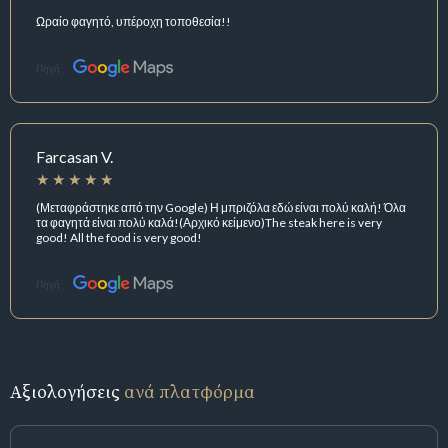
Ωραίο φαγητό, υπέροχη τοποθεσία!!
Πηγή:
Farcasan V.
(Μεταφράστηκε από την Google) Η μπριζόλα εδώ είναι πολύ καλή! Όλα
τα φαγητά είναι πολύ καλά!(Αρχικό κείμενο)The steak here is very
good! All the food is very good!
Πηγή:
Αξιολογήσεις
ανά πλατφόρμα