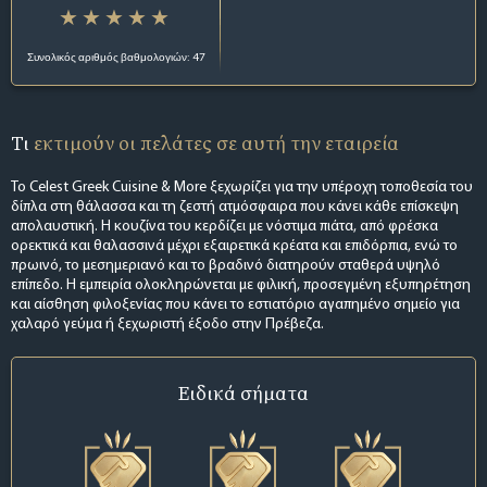
Συνολικός αριθμός βαθμολογιών: 47
Τι
εκτιμούν οι πελάτες σε αυτή την εταιρεία
Το Celest Greek Cuisine & More ξεχωρίζει για την υπέροχη τοποθεσία του
δίπλα στη θάλασσα και τη ζεστή ατμόσφαιρα που κάνει κάθε επίσκεψη
απολαυστική. Η κουζίνα του κερδίζει με νόστιμα πιάτα, από φρέσκα
ορεκτικά και θαλασσινά μέχρι εξαιρετικά κρέατα και επιδόρπια, ενώ το
πρωινό, το μεσημεριανό και το βραδινό διατηρούν σταθερά υψηλό
επίπεδο. Η εμπειρία ολοκληρώνεται με φιλική, προσεγμένη εξυπηρέτηση
και αίσθηση φιλοξενίας που κάνει το εστιατόριο αγαπημένο σημείο για
χαλαρό γεύμα ή ξεχωριστή έξοδο στην Πρέβεζα.
Ειδικά σήματα