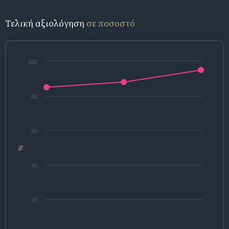
Τελική αξιολόγηση
σε ποσοστό
100
80
60
%
40
20