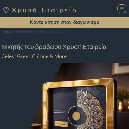
Κάντε αίτηση στον διαγωνισμό
Celest Greek Cuisine & More
Αρχική Σελίδα
Εστιατόριο Βονιτσα
Νικητής του βραβείου
Χρυσή Εταιρεία
Celest Greek Cuisine & More