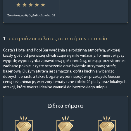
Συνολικός αριθμός βαθμολογιών: 68
Τι
εκτιμούν οι πελάτες σε αυτή την εταιρεία
Costa’s Hotel and Pool Bar wyróżnia się rodzinną atmosferą, w której
każdy gość od pierwszej chwili czuje się mile widziany. To miejsce łączy
wygodę wypoczynku z prawdziwą gościnnością, oferując przestronne i
zadbane pokoje, czyste otoczenie oraz świetnie utrzymaną strefę
basenową. Dużym atutem jest smaczna, obfita kuchnia w bardzo
dobrych cenach, a także bogaty wybór napojów i przekąsek. Goście
cenią też animacje, wieczory tematyczne i bliskość plaży oraz lokalnych
atrakcji, które tworzą idealne warunki do beztroskiego urlopu.
Ειδικά σήματα