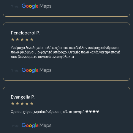
Πηγή:
Peneloperol P.
Υπέροχο ξενοδοχείο πολύ ευχάριστο περιβάλλον υπέροχοι άνθρωποι
πολύ φιλόξενοι .Το φαγητό υπέροχο .Οι τιμές πολύ καλές για την εποχή
που βιώνουμε.το συνιστώ ανεπιφύλακτα
Πηγή:
Evangelia P.
Ωραίος χώρος,ωραίοι άνθρωποι, τέλειο φαγητό 💗💗💗💗
Πηγή: