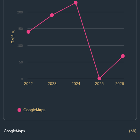
200
150
Πλήθος
100
50
0
2022
2023
2024
2025
2026
GoogleMaps
GoogleMaps
(68)