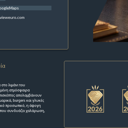
oogleMaps
evieweuro.com
εία
 στο λιμάνι του
γμένη ατμόσφαιρα
 επισκέπτες απολαμβάνουν
μαρικά, burgers και γλυκές
ιλικό προσωπικό, η άψογη
α που συνδυάζει χαλάρωση,