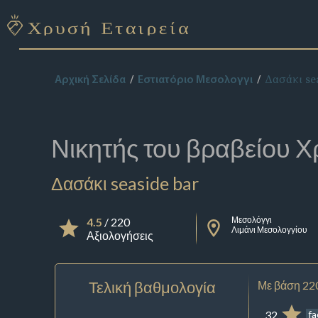
Δασάκι se
Αρχική Σελίδα
Εστιατόριο Μεσολογγι
Νικητής του βραβείου
Χ
Δασάκι seaside bar
Μεσολόγγι
4.5
/ 220
Λιμάνι Μεσολογγίου
Αξιολογήσεις
Τελική βαθμολογία
Με βάση 22
32
f