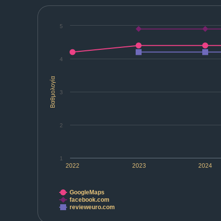
5
4
Βαθμολογία
3
2
1
2022
2023
2024
GoogleMaps
facebook.com
revieweuro.com