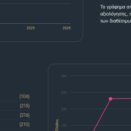
Το γράφημα απε
αξιολόγησης, 
των διαθέσιμω
2025
2026
250
225
(106)
(215)
200
(216)
Πλήθος
(210)
175