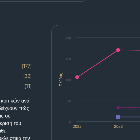
200
150
(177)
(32)
Πλήθος
100
(11)
 κριτικών ανά
50
δείχνουν πώς
ας σε
κριση του
0
2022
2023
άθε
κλειστικά την