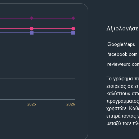
Αξιολογήσε
GoogleMaps
facebook.com
revieweuro.co
Το γράφημα π
εταιρείας σε 
καλύπτουν απο
προγράμματος 
2025
2026
χρηστών. Κάθε
επιτρέποντας 
μεταξύ των π