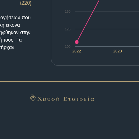
(220)
150
ολογήσεων που
κή εικόνα
125
λήφθηκαν στην
ή τους. Τα
υπήρχαν
100
2022
2023