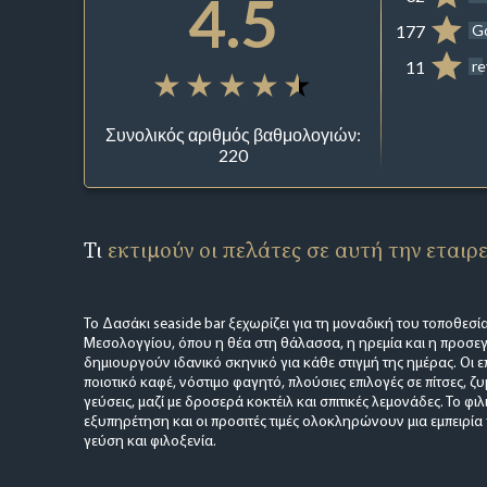
4.5
177
G
11
r
Συνολικός αριθμός βαθμολογιών:
220
Τι
εκτιμούν οι πελάτες σε αυτή την εταιρ
Το Δασάκι seaside bar ξεχωρίζει για τη μοναδική του τοποθεσία
Μεσολογγίου, όπου η θέα στη θάλασσα, η ηρεμία και η προσε
δημιουργούν ιδανικό σκηνικό για κάθε στιγμή της ημέρας. Οι
ποιοτικό καφέ, νόστιμο φαγητό, πλούσιες επιλογές σε πίτσες, ζυ
γεύσεις, μαζί με δροσερά κοκτέιλ και σπιτικές λεμονάδες. Το φ
εξυπηρέτηση και οι προσιτές τιμές ολοκληρώνουν μια εμπειρί
γεύση και φιλοξενία.