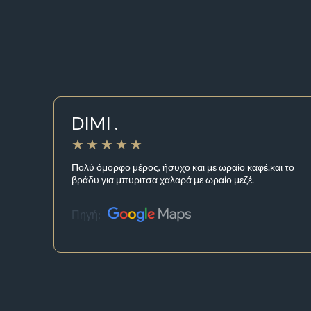
DIMI .
Πολύ όμορφο μέρος, ήσυχο και με ωραίο καφέ.και το
βράδυ για μπυριτσα χαλαρά με ωραίο μεζέ.
Πηγή: