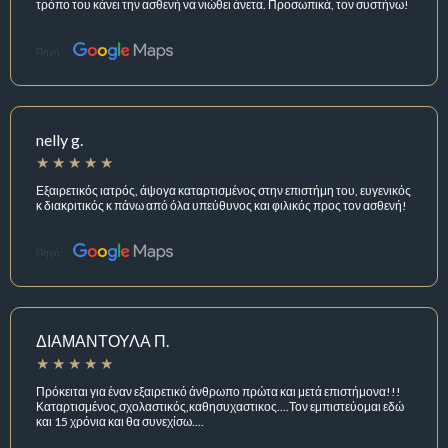
τρόπο του κάνει την ασθενή να νιώθει άνετα. Προσωπικά, τον συστήνω!
Πηγή:
nelly g.
Εξαιρετικός ιατρός, άψογα καταρτισμένος στην επιστήμη του, ευγενικός
κ διακριτικός κ πάνω από όλα υπεύθυνος και φιλικός προς τον ασθενή!
Πηγή:
ΔΙΑΜΑΝΤΟΥΛΑ Π.
Πρόκειται για έναν εξαιρετικό άνθρωπο πρώτα και μετά επιστήμονα!!!
Καταρτισμένος,σχολαστικός,καθησυχαστικος....Τον εμπιστεύομαι εδώ
και 15 χρόνια και θα συνεχίσω....