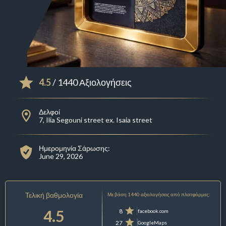
4.5
/ 1440 Αξιολογήσεις
Δελφοί
7, Ilia Segouni street ex. Isaia street
Ημερομηνία Σάρωσης:
June 29, 2026
Τελική βαθμολογία
Με βάση 1440 αξιολογήσεις από πλατφόρμες:
4.5
8
facebook.com
27
GoogleMaps