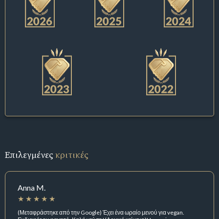
Επιλεγμένες
κριτικές
Anna M.
(Μεταφράστηκε από την Google) Έχει ένα ωραίο μενού για vegan.