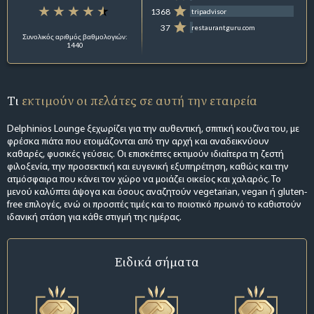
1368
tripadvisor
37
restaurantguru.com
Συνολικός αριθμός βαθμολογιών:
1440
Τι
εκτιμούν οι πελάτες σε αυτή την εταιρεία
Delphinios Lounge ξεχωρίζει για την αυθεντική, σπιτική κουζίνα του, με
φρέσκα πιάτα που ετοιμάζονται από την αρχή και αναδεικνύουν
καθαρές, φυσικές γεύσεις. Οι επισκέπτες εκτιμούν ιδιαίτερα τη ζεστή
φιλοξενία, την προσεκτική και ευγενική εξυπηρέτηση, καθώς και την
ατμόσφαιρα που κάνει τον χώρο να μοιάζει οικείος και χαλαρός. Το
μενού καλύπτει άψογα και όσους αναζητούν vegetarian, vegan ή gluten-
free επιλογές, ενώ οι προσιτές τιμές και το ποιοτικό πρωινό το καθιστούν
ιδανική στάση για κάθε στιγμή της ημέρας.
Ειδικά σήματα