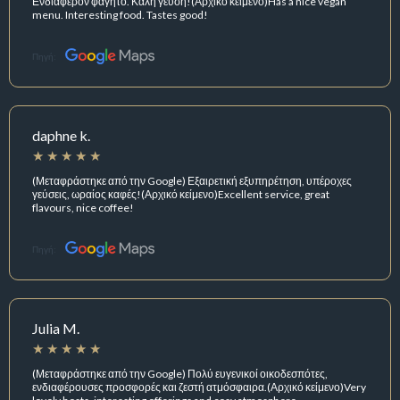
Ενδιαφέρον φαγητό. Καλή γεύση!(Αρχικό κείμενο)Has a nice vegan
menu. Interesting food. Tastes good!
Πηγή:
daphne k.
(Μεταφράστηκε από την Google) Εξαιρετική εξυπηρέτηση, υπέροχες
γεύσεις, ωραίος καφές!(Αρχικό κείμενο)Excellent service, great
flavours, nice coffee!
Πηγή:
Julia M.
(Μεταφράστηκε από την Google) Πολύ ευγενικοί οικοδεσπότες,
ενδιαφέρουσες προσφορές και ζεστή ατμόσφαιρα.(Αρχικό κείμενο)Very