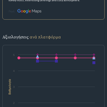
lovely hosts, interesting offerings and cosy atmosphere.
Πηγή:
Αξιολογήσεις
ανά πλατφόρμα
5
4
Βαθμολογία
3
2