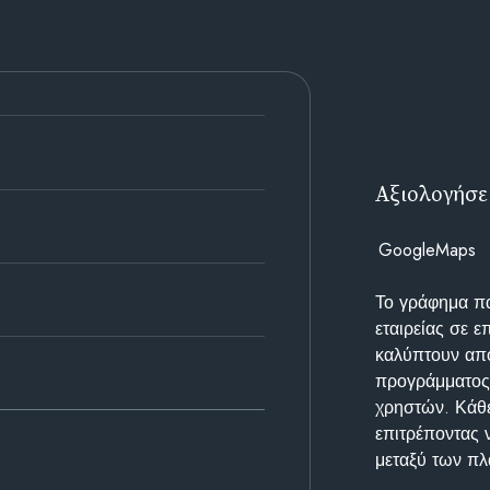
Αξιολογήσε
GoogleMaps
Το γράφημα π
εταιρείας σε 
καλύπτουν απο
προγράμματος 
χρηστών. Κάθε
επιτρέποντας 
μεταξύ των π