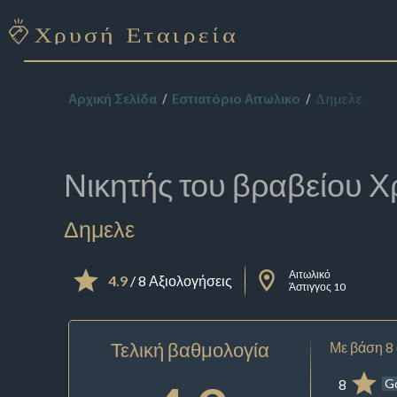
Δημελε
Αρχική Σελίδα
Εστιατόριο Αιτωλικο
Νικητής του βραβείου
Χ
Δημελε
Αιτωλικό
4.9
/ 8 Αξιολογήσεις
Άστιγγος 10
Τελική βαθμολογία
Με βάση 8
8
G