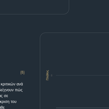
(8)
Πλήθος
8
 κριτικών ανά
δείχνουν πώς
ας σε
κριση του
άθε