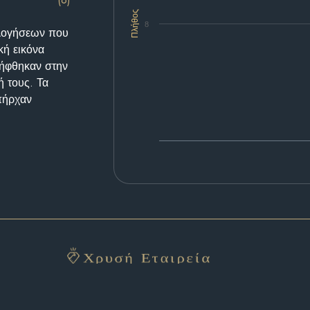
Πλήθος
8
ολογήσεων που
κή εικόνα
λήφθηκαν στην
ή τους. Τα
υπήρχαν