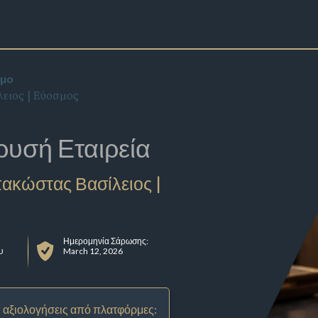
σμο
ειος | Εύοσμος
ρυσή Εταιρεία
ακώστας Βασίλειος |
Ημερομηνία Σάρωσης:
υ
March 12, 2026
 αξιολογήσεις από πλατφόρμες: