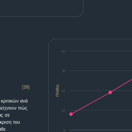
40
30
(38)
Πλήθος
20
 κριτικών ανά
δείχνουν πώς
10
ας σε
κριση του
άθε
0