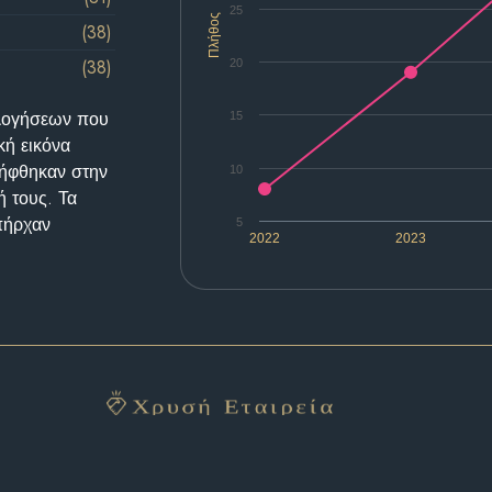
25
Πλήθος
(38)
(38)
20
ολογήσεων που
15
κή εικόνα
λήφθηκαν στην
10
ή τους. Τα
υπήρχαν
5
2022
2023