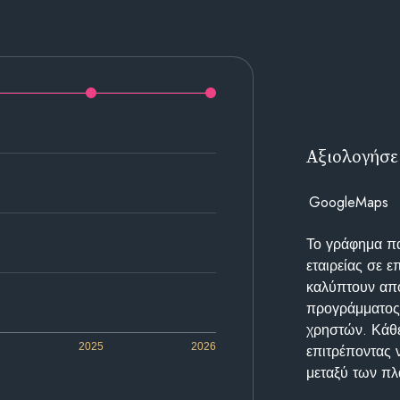
Αξιολογήσε
GoogleMaps
Το γράφημα π
εταιρείας σε 
καλύπτουν απο
προγράμματος 
χρηστών. Κάθε
2025
2026
επιτρέποντας 
μεταξύ των π