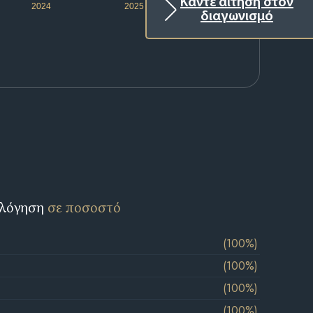
Κάντε αίτηση στον
2024
2025
2026
διαγωνισμό
ολόγηση
σε ποσοστό
(100%)
(100%)
(100%)
(100%)