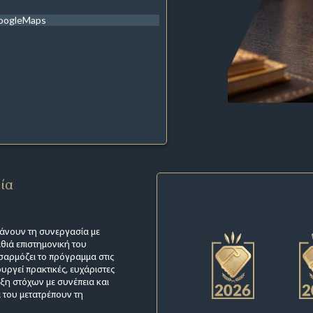
oogleMaps
εία
άνουν τη συνεργασία με
θιά επιστημονική του
οσαρμόζει το πρόγραμμα στις
υργεί πρακτικές, ευχάριστες
υξη στόχων με συνέπεια και
 του μετατρέπουν τη