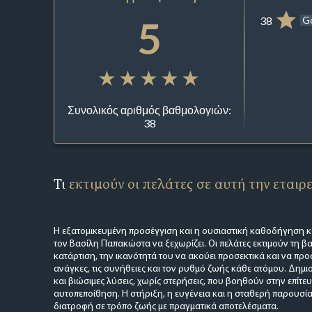
5
38
G
Συνολικός αριθμός βαθμολογιών:
38
Τι
εκτιμούν οι πελάτες σε αυτή την εταιρ
Η εξατομικευμένη προσέγγιση και η ουσιαστική καθοδήγηση κ
τον Βασίλη Παπακώστα να ξεχωρίζει. Οι πελάτες εκτιμούν τη βα
κατάρτιση, την ικανότητά του να ακούει προσεκτικά και να πρ
ανάγκες, τις συνήθειες και τον ρυθμό ζωής κάθε ατόμου. Δημιο
και βιώσιμες λύσεις, χωρίς στερήσεις, που βοηθούν στην επίτε
αυτοπεποίθηση. Η στήριξη, η ευγένεια και η σταθερή παρουσία
διατροφή σε τρόπο ζωής με πραγματικά αποτελέσματα.