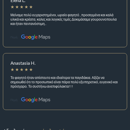
Elena L.
Μείναμε πολύ ευχαριστημένοι, ωραίο φαγητό , προσεγμένα και καλά
υλικά και κρέατα, καλες και λογικές τιμές.Δοκιμάσαμε γουρουνοπουλα
και ήταν πεντανόστιμη..
Πηγή:
Anastasia H.
Το φαγητό ήταν απίστευτο και ιδιαίτερα τα παγιδάκια. Αξίζει να
σημειωθεί ότι το προσωπικό είναι πάρα πολύ εξυπηρετικό, ευγενικό και
πρόσχαρο. Το συστήνω ανεπιφύλακτα!!!
Πηγή: