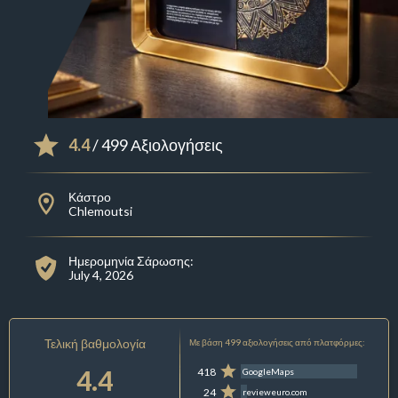
4.4
/ 499 Αξιολογήσεις
Κάστρο
Chlemoutsi
Ημερομηνία Σάρωσης:
July 4, 2026
Τελική βαθμολογία
Με βάση 499 αξιολογήσεις από πλατφόρμες:
4.4
418
GoogleMaps
24
revieweuro.com