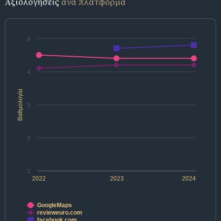
Αξιολογήσεις
ανά πλατφόρμα
5
4
Βαθμολογία
3
2
1
2022
2023
2024
GoogleMaps
revieweuro.com
facebook.com