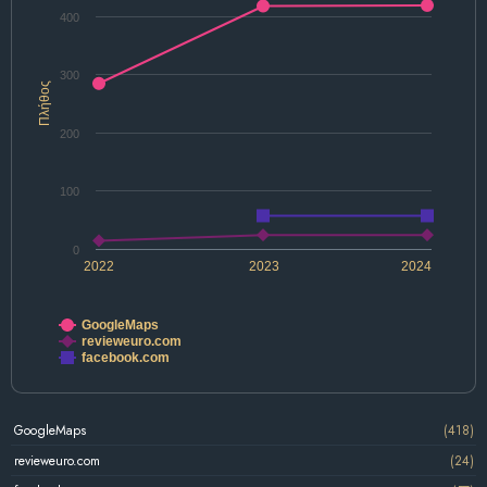
400
300
Πλήθος
200
100
0
2022
2023
2024
GoogleMaps
revieweuro.com
facebook.com
GoogleMaps
(418)
revieweuro.com
(24)