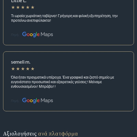
Little L.
Τι ωραία χωριάτικη ταβέρνα! Γρήγορη και φιλική εξυπηρέτηση, την
προτείνω ανεπιφύλακτα!
Πηγή:
semeli m.
Όλα ήταν πραγματικά υπέροχα. Ένα γραφικό και ζεστό σημείο με
ευγενέστατο προσωπικό και εξαιρετικές γεύσεις! Μείναμε
ενθουσιασμένοι! Μπράβο!!
Πηγή:
Αξιολογήσεις
ανά πλατφόρμα