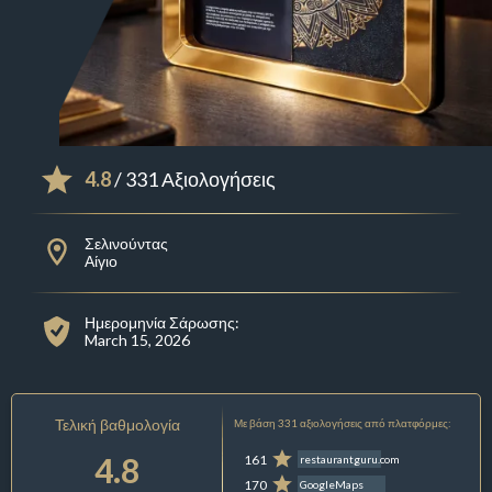
4.8
/ 331 Αξιολογήσεις
Σελινούντας
Αίγιο
Ημερομηνία Σάρωσης:
March 15, 2026
Τελική βαθμολογία
Με βάση 331 αξιολογήσεις από πλατφόρμες:
4.8
161
restaurantguru.com
170
GoogleMaps