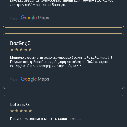
μαγειρευτά φαγητά πεντανόστιμα. Πήραμε και τη συνταγή του γλυκού
που ήταν πολύ γευστικό και δροσερό.
Πηγή:
Βασίλης Σ.
Μαμαδίσιο φαγητό, με πολύ γενναίες μερίδες και πολύ καλές τιμές !!!
Ευγενέστατη η ιδιοκτήτρια πρόσχαρη και φιλική !!! Πολύ ευχάριστη
έκπληξη από την επίσκεψη μας στην Ερέτρια !!!
Πηγή:
Lefteris G.
Πραγματικό σπιτικό φαγητό της μαμάς το φαί....