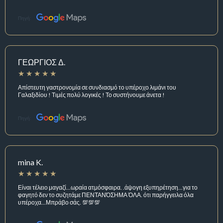
Πηγή:
ΓΕΩΡΓΙΟΣ Δ.
Απίστευτη γαστρονομία σε συνδιασμό το υπέροχο λιμάνι του
Γαλαξιδίου ! Τιμές πολύ λογικές ! Το συστήνουμε άνετα !
Πηγή:
mina K.
Είναι τέλειο μαγαζί...ωραία ατμόσφαιρα. .άψογη εξυπηρέτηση...για το
φαγητό δεν το συζητάμε ΠΕΝΤΑΝΌΣΗΜΑ ΌΛΑ. ότι παρήγγειλα όλα
υπέροχα...Μπράβο σάς. 💯💯💯