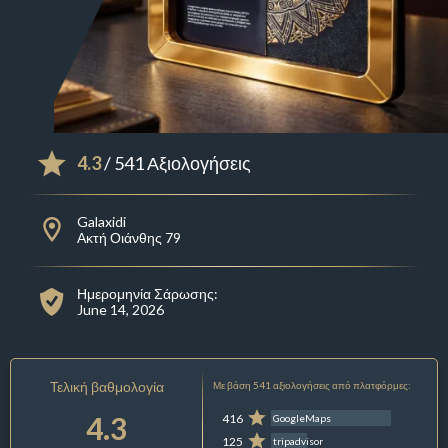
4.3
/ 541 Αξιολογήσεις
Galaxidi
Ακτή Οιάνθης 79
Ημερομηνία Σάρωσης:
June 14, 2026
Τελική βαθμολογία
Με βάση 541 αξιολογήσεις από πλατφόρμες:
4.3
416
GoogleMaps
125
tripadvisor