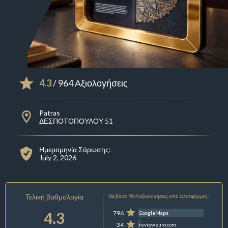
4.3
/ 964 Αξιολογήσεις
Patras
ΔΕΣΠΟΤΟΠΟΥΛΟΥ 51
Ημερομηνία Σάρωσης:
July 2, 2026
Τελική βαθμολογία
Με βάση 964 αξιολογήσεις από πλατφόρμες:
4.3
796
GoogleMaps
34
revieweuro.com