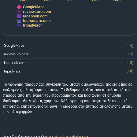
GoogleMaps
revieweuro.com
facebook.com
foursquare.com
tripadvisor
GoogleMaps
(4.4)
revieweuro.com
(3.3)
facebook.com
(4.8)
tripadvisor
(3.8)
Το γράφημα παρουσιάζει σύγκριση των μέσων αξιολογήσεων της εταιρείας σε
επιλεγμένες πλατφόρμες κριτικών. Τα δεδομένα καλύπτουν αποκλειστικά την
περίοδο από την έναρξη του προγράμματος και βασίζονται σε δημόσια
διαθέσιμες αξιολογήσεις χρηστών. Κάθε γραμμή αντιστοιχεί σε διαφορετική
υπηρεσία, επιτρέποντας να φανεί η διαφορά στο επίπεδο αξιολόγησης μεταξύ
των πλατφορμών.
Αριθμός κριτικών
ανά πλατφόρμα