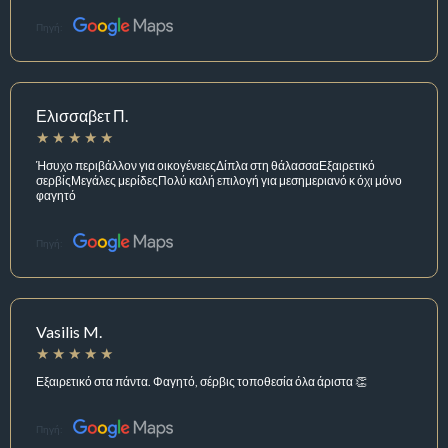
Πηγή:
Ελισσαβετ Π.
Ήσυχο περιβάλλον για οικογένειεςΔίπλα στη θάλασσαΕξαιρετικό
σερβίςΜεγάλες μερίδεςΠολύ καλή επιλογή για μεσημεριανό κ όχι μόνο
φαγητό
Πηγή:
Vasilis M.
Εξαιρετικό στα πάντα. Φαγητό, σέρβις τοποθεσία όλα άριστα 👏
Πηγή: