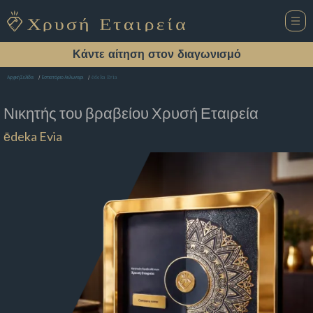
Κάντε αίτηση στον διαγωνισμό
ēdeka Evia
Αρχική Σελίδα
Εστιατόριο Αυλωναρι
Νικητής του βραβείου
Χρυσή Εταιρεία
ēdeka Evia