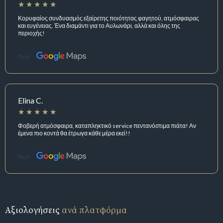
Κορυφαίος συνδυασμός εξαίρετης ποιότητας φαγητού, ατμόσφαιρας
και ευγένειας. Ένα διαμάντι για το Αυλωνάρι, αλλά και όλης της
περιοχής!
Πηγή:
Elina C.
Φοβερή ατμόσφαιρα, καταπληκτικό service πεντανόστιμα πιάτα! Αν
έμενα πιο κοντά θα έτρωγα κάθε μέρα εκεί!!
Πηγή:
Αξιολογήσεις
ανά πλατφόρμα