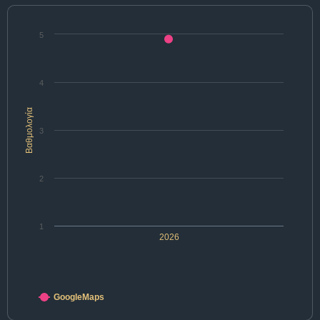
5
4
Βαθμολογία
3
2
1
2026
GoogleMaps