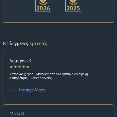
Επιλεγμένες
κριτικές
Λαμπρινη Κ.
Υπέροχος χώρος....Μα πάνω από όλα εμπειρία και άψογη
εξυπηρέτηση....Καλές δουλειές.....
Πηγή:
Maria P.