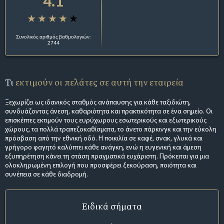
4.1
Συνολικός αριθμός βαθμολογιών:
2744
Τι
εκτιμούν οι πελάτες σε αυτή την εταιρεία
Ξεχωρίζει ως ιδανικός σταθμός ανάπαυσης για κάθε ταξιδιώτη,
συνδυάζοντας άνεση, καθαριότητα και πρακτικότητα σε ένα σημείο. Οι
επισκέπτες εκτιμούν τους ευρύχωρους εσωτερικούς και εξωτερικούς
χώρους, τα πολλά τραπεζοκαθίσματα, το άνετο πάρκινγκ και την εύκολη
πρόσβαση από την εθνική οδό. Η ποικιλία σε καφέ, σνακ, γλυκά και
γρήγορο φαγητό καλύπτει κάθε ανάγκη, ενώ η ευγενική και άμεση
εξυπηρέτηση κάνει τη στάση πραγματικά ευχάριστη. Πρόκειται για μια
ολοκληρωμένη επιλογή που προσφέρει ξεκούραση, ποιότητα και
συνέπεια σε κάθε διαδρομή.
Ειδικά σήματα