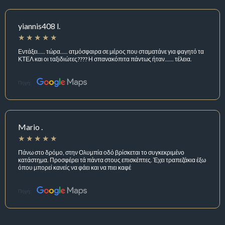
yiannis408 l.
Εντάξει..... τώρα..... ατμόσφαιρα σε μέρος που σταματάνε για φαγητό τα
ΚΤΕΛ και οι ταξιδιώτες???? Η σπανακόπιτα πάντως ήταν...... τέλεια.
Πηγή:
Mario .
Πάνω στο δρόμο, στην Ολυμπία οδό βρίσκεται το συγκεκριμένο
κατάστημα. Προσφέρει τά πάντα στους επισκέπτες. Έχει τραπεζάκια έξω
όπου μπορεί κανείς να φάει και να πιει καφέ
Πηγή: