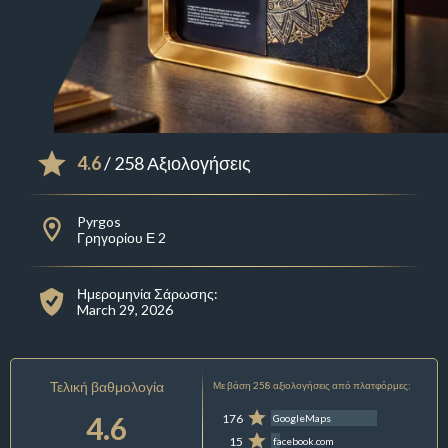
4.6
/ 258 Αξιολογήσεις
Pyrgos
Γρηγορίου Ε 2
Ημερομηνία Σάρωσης:
March 29, 2026
Τελική βαθμολογία
Με βάση 258 αξιολογήσεις από πλατφόρμες:
4.6
176
GoogleMaps
15
facebook.com