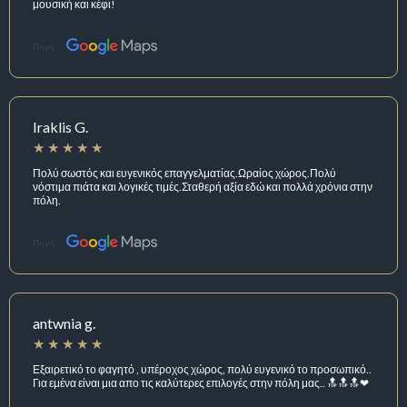
μουσική και κέφι!
Πηγή:
Iraklis G.
Πολύ σωστός και ευγενικός επαγγελματίας.Ωραίος χώρος.Πολύ
νόστιμα πιάτα και λογικές τιμές.Σταθερή αξία εδώ και πολλά χρόνια στην
πόλη.
Πηγή:
antwnia g.
Εξαιρετικό το φαγητό , υπέροχος χώρος, πολύ ευγενικό το προσωπικό..
Για εμένα είναι μια απο τις καλύτερες επιλογές στην πόλη μας.. 🔝🔝🔝❤