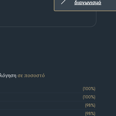
διαγωνισμό
ολόγηση
σε ποσοστό
(100%)
(100%)
(98%)
(98%)