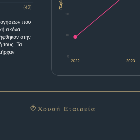
Πλήθος
(42)
20
ολογήσεων που
κή εικόνα
10
λήφθηκαν στην
ή τους. Τα
υπήρχαν
0
2022
2023