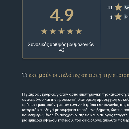
4.9
41
G
1
f
Συνολικός αριθμός βαθμολογιών:
42
Τι
εκτιμούν οι πελάτες σε αυτή την εταιρ
Η γιατρός ξεχωρίζει για την άρτια επιστημονική της κατάρτιση,
αντικειμένου και την προσεκτική, λεπτομερή προσέγγιση σε κάθε
αμέσως εμπιστοσύνη με τον ευγενικό τρόπο επικοινωνίας της, 
ιστορικό και εξηγεί με σαφήνεια τα επόμενα βήματα, ώστε ο α
και ενημερωμένος. Το σύγχρονο ιατρείο και ο άψογος επαγγ
μια εμπειρία υψηλού επιπέδου, που δικαιολογεί απόλυτα τις θε