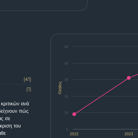
50
40
(41)
30
Πλήθος
(1)
20
 κριτικών ανά
δείχνουν πώς
10
ας σε
κριση του
0
άθε
2022
2023