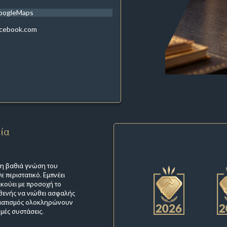
oogleMaps
acebook.com
εία
 τη βαθιά γνώση του
 περιστατικό. Εμπνέει
ακούει με προσοχή το
σθενής να νιώθει ασφαλής
ελματισμός ολοκληρώνουν
ρμές συστάσεις.